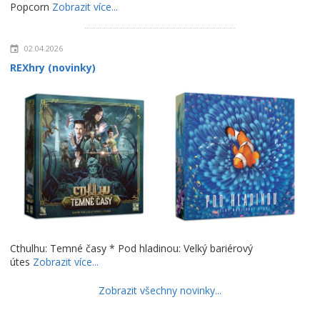
Popcorn
Zobrazit více...
02.04.2026
REXhry (novinky)
Cthulhu: Temné časy * Pod hladinou: Velký bariérový
útes
Zobrazit více...
Zobrazit všechny novinky...