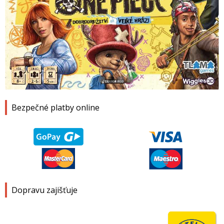
1
2
3
4
Bezpečné platby online
Dopravu zajišťuje