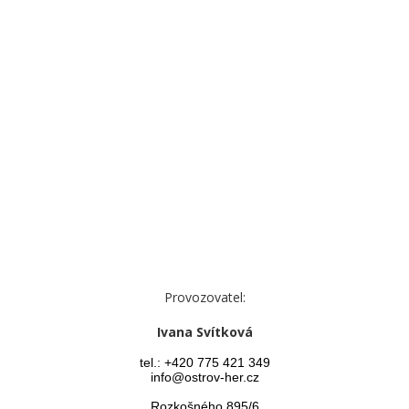
Provozovatel:
Ivana Svítková
tel.: +420 775 421 349
info@ostrov-her.cz
Rozkošného 895/6