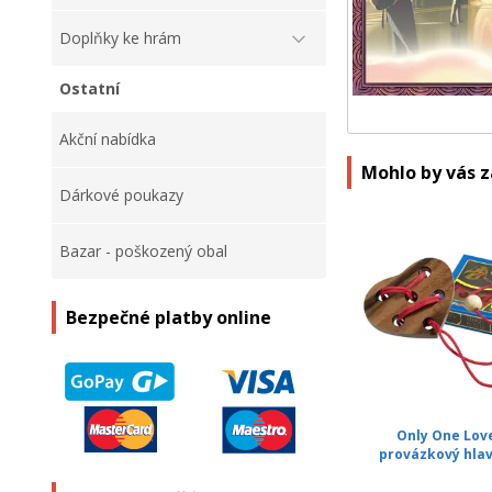
Doplňky ke hrám
Ostatní
Akční nabídka
Mohlo by vás 
Dárkové poukazy
Bazar - poškozený obal
Bezpečné platby online
Only One Love
provázkový hla