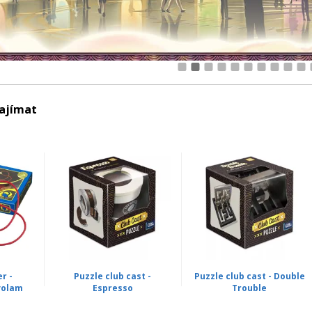
1
2
3
4
5
6
7
8
9
10
zajímat
r -
Puzzle club cast -
Puzzle club cast - Double
volam
Espresso
Trouble