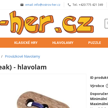
email: info@ostrov-her.cz
Tel.: +420 775 421 349
KLASICKÉ HRY
HLAVOLAMY
PUZZLE
/
Provázkové hlavolamy
eak) - hlavolam
ID produk
Výrobce
Doporučen
Minimální
Maximální