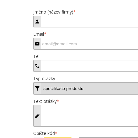
Jméno (název firmy)
*
Email
*
Tel.
Typ otázky
Text otázky
*
Opište kód
*