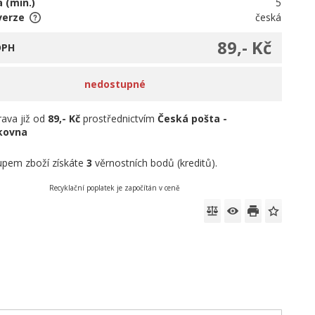
 (min.)
5
verze
česká
89,- Kč
DPH
nedostupné
ava již od
89,- Kč
prostřednictvím
Česká pošta -
íkovna
pem zboží získáte
3
věrnostních bodů (kreditů).
Recyklační poplatek je započítán v ceně