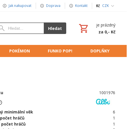
Jak nakupovat
Doprava
Kontakt
CZK
je prázdný
Hledat
za 0,- Kč
POKÉMON
FUNKO POP!
DOPLŇKY
tu
1001976
ý minimální věk
6
 počet hráčů
1
 počet hráčů
1