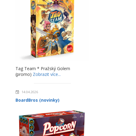
Tag Team * Pražský Golem
(promo)
Zobrazit více...
14.04.2026
BoardBros (novinky)