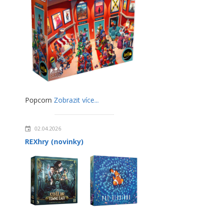
Popcorn
Zobrazit více...
02.04.2026
REXhry (novinky)