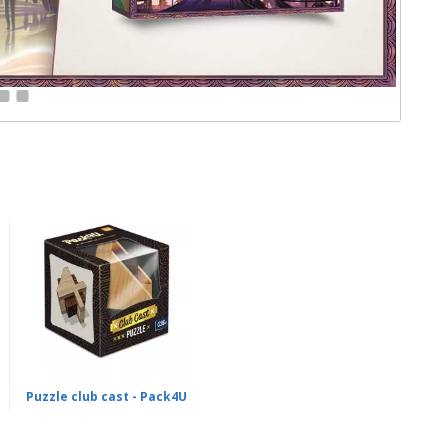
11
12
Puzzle club cast - Pack4U