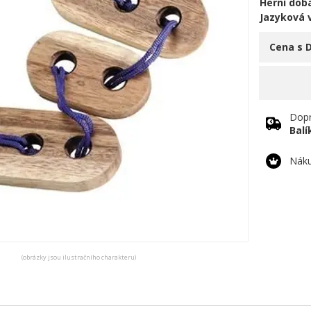
Herní doba
Jazyková 
Cena s 
Dopr
Bal
Náku
(obrázky jsou ilustračního charakteru)