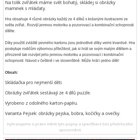
Na tolik zvířátek máme svět bohatý, skládej si obrázky
maminek s mláďaty.
Hra obsahuje 4 různé obrázky každý ze 4 dílků
s krásnými ilustracemi ze
světa zvířat.
. Rozvíjí jemnou motoriku a pozorovací a kombinační schopnosti
dítěte.
Díky použití zvláště pevného kartonu jsou jednotlivé dílky velmi trvanlivé. Hra
poskytuje rodičům výbornou příležitost, jak si hrát se svým malým dítětem a
přirozeně tak rozvíjet jeho jemnou motoriku a pozorovací i kombinační
schopnosti.
Návod v češtině i ve slovenštině. Může hrát i jedno dítě!
Obsah:
Skládačka pro nejmenší děti.
Obrázky zvířátek sestávají ze 4 dílů puzzle.
Vyrobeno z odolného karton-papíru.
Varianta Pejsek: obrázky pejska, bobra, kočičky a ovečky.
(vyhrazujeme si právo měnit tyto popisy a specifikace bez předchozího
upozornění)