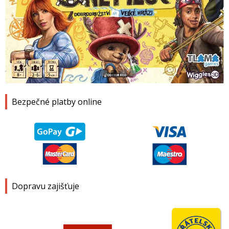
1
2
3
4
Bezpečné platby online
Dopravu zajišťuje