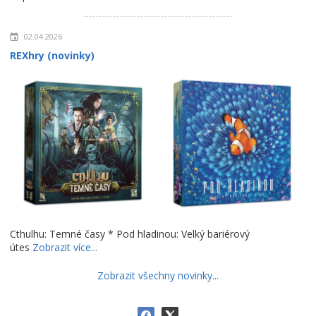
02.04.2026
REXhry (novinky)
Cthulhu: Temné časy * Pod hladinou: Velký bariérový
útes
Zobrazit více...
Zobrazit všechny novinky...