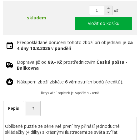
ks
skladem
Vložit do košíku
Předpokládané doručení tohoto zboží při objednání je
za
4 dny
10.8.2026
v
pondělí
Doprava již od
89,- Kč
prostřednictvím
Česká pošta -
Balíkovna
Nákupem zboží získáte
6
věrnostních bodů (kreditů).
Recyklační poplatek je započítán v ceně
Popis
?
Oblíbené puzzle ze série Mé první hry přináší jednoduché
skládačky (4 dílky) s krásnými ilustracemi ze světa zvířat.