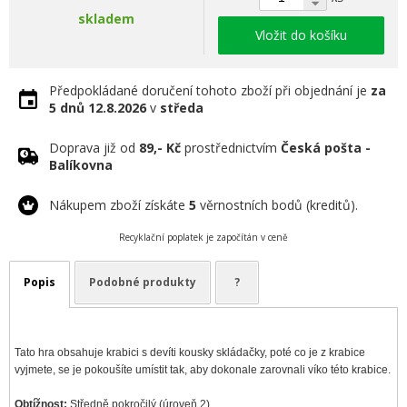
skladem
Vložit do košíku
Předpokládané doručení tohoto zboží při objednání je
za
5 dnů
12.8.2026
v
středa
Doprava již od
89,- Kč
prostřednictvím
Česká pošta -
Balíkovna
Nákupem zboží získáte
5
věrnostních bodů (kreditů).
Recyklační poplatek je započítán v ceně
Popis
Podobné produkty
?
Tato hra obsahuje krabici s devíti kousky skládačky, poté co je z krabice
vyjmete, se je pokoušíte umístit tak, aby dokonale zarovnali víko této krabice.
Obtížnost:
Středně pokročilý (úroveň 2).