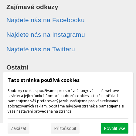
Zajímavé odkazy
Najdete nás na Facebooku
Najdete nás na Instagramu
Najdete nás na Twitteru
Ostatní
Sledování zásilek
Tato stránka používá cookies
Soubory cookies používáme pro správné fungování naší webové
Dárkové poukazy
stránky a jejích funkcí. Pomocí souborů cookies si také například
pamatujeme váš preferovaný jazyk, zvyšujeme pro vás relevanci
zobrazovaných reklam, počítáme návštěvu stránek a pamatujeme si
Obchodní podmínky - archiv
vaše nastavení provedená na stránce.
Zakázat
Přizpůsobit
Povolit vše
© 2026 WEXBO |
www.wexbo.com
|
Přihlásit