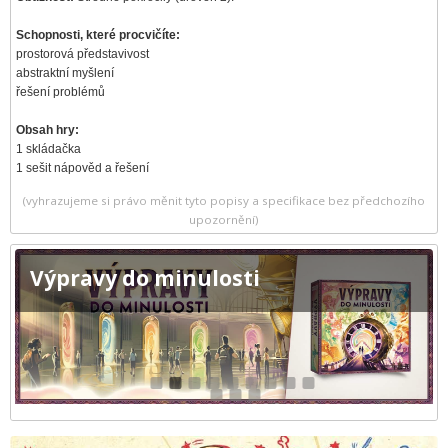
Schopnosti, které procvičíte:
prostorová představivost
abstraktní myšlení
řešení problémů
Obsah hry:
1 skládačka
1 sešit nápověd a řešení
(vyhrazujeme si právo měnit tyto popisy a specifikace bez předchozího
upozornění)
Výpravy do minulosti
1
2
3
4
5
6
7
8
9
10
11
12