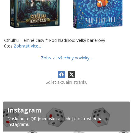
Cthulhu: Temné časy * Pod hladinou: Velký bariérový
útes
Zobrazit více...
Zobrazit všechny novinky...
Sdílet aktuální stránku
Instagram
Naskenujte QR jmenovku a sledujte ostrovher na
Instagramu.