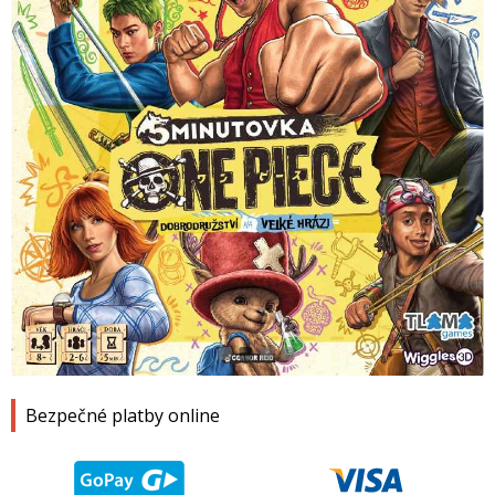
1
2
3
4
Bezpečné platby online