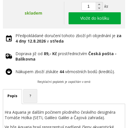
ks
skladem
Vložit do košíku
Předpokládané doručení tohoto zboží při objednání je
za
4 dny
12.8.2026
v
středa
Doprava již od
89,- Kč
prostřednictvím
Česká pošta -
Balíkovna
Nákupem zboží získáte
44
věrnostních bodů (kreditů).
Recyklační poplatek je započítán v ceně
Popis
?
Hra Aquaria je dalším počinem plodného českého designéra
Tomáše Holka (SETI, Galileo Galilei a Čajová zahrada).
Ve hře Aquaria hrají reprezentují nadšené členy akvaristické