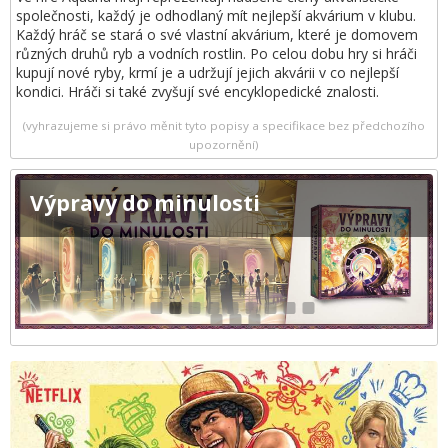
společnosti, každý je odhodlaný mít nejlepší akvárium v klubu.
Každý hráč se stará o své vlastní akvárium, které je domovem
různých druhů ryb a vodních rostlin. Po celou dobu hry si hráči
kupují nové ryby, krmí je a udržují jejich akvárii v co nejlepší
kondici. Hráči si také zvyšují své encyklopedické znalosti.
(vyhrazujeme si právo měnit tyto popisy a specifikace bez předchozího
upozornění)
Výpravy do minulosti
1
2
3
4
5
6
7
8
9
10
11
12