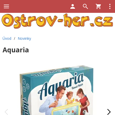
Úvod
/
Novinky
Aquaria