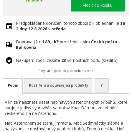
Vložit do košíku
Předpokládané doručení tohoto zboží při objednání je
za
2 dny
12.8.2026
v
středa
Doprava již od
89,- Kč
prostřednictvím
Česká pošta -
Balíkovna
Nákupem zboží získáte
23
věrnostních bodů (kreditů).
Recyklační poplatek je započítán v ceně
Popis
Rozšíření a související produkty
?
V knize naleznete deset napínavých asterionských příběhů, které
spojuje jediný vypravěč - samotný Khar Démon, zosobnění
veškerého zla na Asterionu.
Nad Asterionem se stahují mračna. Moc Sedmnáctky slábne a
na výsluní se dostává nový panteon bohů, Temná desítka. Lidé