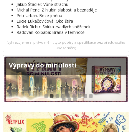
Jakub Štádler: Vůně strachu
Michal Penc: Z hlubin slabosti a beznaděje
Petr Urban: Beze jména
Lucie Lukačovičová: Oko štíra
Radek Richtr: Sbírka zvadlých sněženek
Radovan Kolbaba: Brána v temnotě
(vyhrazujeme si právo měnit tyto popisy a specifikace bez předchozího
upozornění)
Výpravy do minulosti
1
2
3
4
5
6
7
8
9
10
11
12