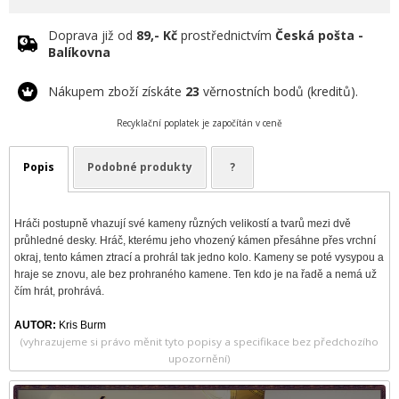
Doprava již od
89,- Kč
prostřednictvím
Česká pošta -
Balíkovna
Nákupem zboží získáte
23
věrnostních bodů (kreditů).
Recyklační poplatek je započítán v ceně
Popis
Podobné produkty
?
Hráči postupně vhazují své kameny různých velikostí a tvarů mezi dvě
průhledné desky. Hráč, kterému jeho vhozený kámen přesáhne přes vrchní
okraj, tento kámen ztrací a prohrál tak jedno kolo. Kameny se poté vysypou a
hraje se znovu, ale bez prohraného kamene. Ten kdo je na řadě a nemá už
čím hrát, prohrává.
AUTOR:
Kris Burm
(vyhrazujeme si právo měnit tyto popisy a specifikace bez předchozího
upozornění)