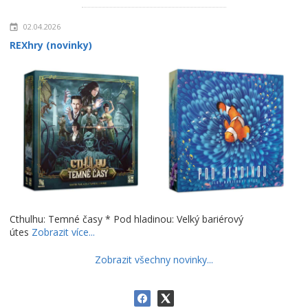
02.04.2026
REXhry (novinky)
Cthulhu: Temné časy * Pod hladinou: Velký bariérový
útes
Zobrazit více...
Zobrazit všechny novinky...