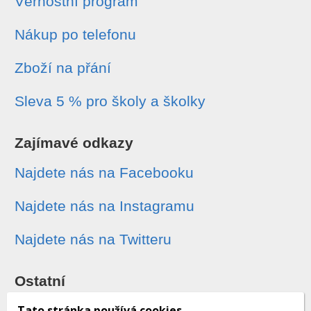
Věrnostní program
Nákup po telefonu
Zboží na přání
Sleva 5 % pro školy a školky
Zajímavé odkazy
Najdete nás na Facebooku
Najdete nás na Instagramu
Najdete nás na Twitteru
Ostatní
Sledování zásilek
Tato stránka používá cookies