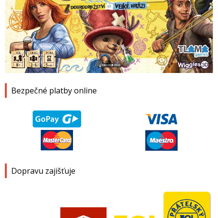
1
2
3
4
Bezpečné platby online
Dopravu zajišťuje