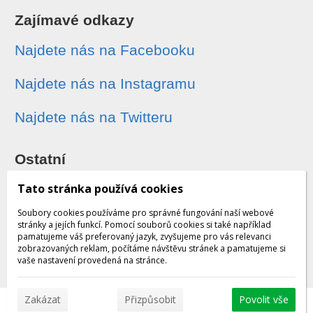
Zajímavé odkazy
Najdete nás na Facebooku
Najdete nás na Instagramu
Najdete nás na Twitteru
Ostatní
Sledování zásilek
Tato stránka používá cookies
Soubory cookies používáme pro správné fungování naší webové
Dárkové poukazy
stránky a jejích funkcí. Pomocí souborů cookies si také například
pamatujeme váš preferovaný jazyk, zvyšujeme pro vás relevanci
zobrazovaných reklam, počítáme návštěvu stránek a pamatujeme si
Obchodní podmínky - archiv
vaše nastavení provedená na stránce.
Zakázat
Přizpůsobit
Povolit vše
© 2026 WEXBO |
www.wexbo.com
|
Přihlásit