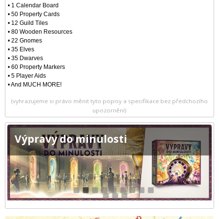
• 1 Calendar Board
• 50 Property Cards
• 12 Guild Tiles
• 80 Wooden Resources
• 22 Gnomes
• 35 Elves
• 35 Dwarves
• 60 Property Markers
• 5 Player Aids
• And MUCH MORE!
(vyhrazujeme si právo měnit tyto popisy a specifikace bez předchozího
upozornění)
Výpravy do minulosti
1
2
3
4
5
6
7
8
9
10
11
12