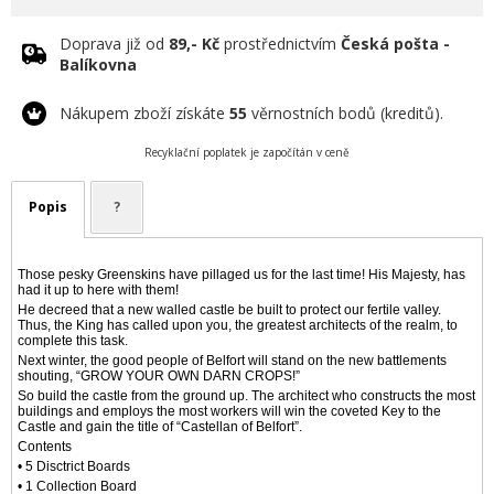
Doprava již od
89,- Kč
prostřednictvím
Česká pošta -
Balíkovna
Nákupem zboží získáte
55
věrnostních bodů (kreditů).
Recyklační poplatek je započítán v ceně
Popis
?
Those pesky Greenskins have pillaged us for the last time! His Majesty, has
had it up to here with them!
He decreed that a new walled castle be built to protect our fertile valley.
Thus, the King has called upon you, the greatest architects of the realm, to
complete this task.
Next winter, the good people of Belfort will stand on the new battlements
shouting, “GROW YOUR OWN DARN CROPS!”
So build the castle from the ground up. The architect who constructs the most
buildings and employs the most workers will win the coveted Key to the
Castle and gain the title of “Castellan of Belfort”.
Contents
• 5 Disctrict Boards
• 1 Collection Board