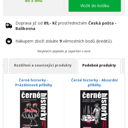
do 5 dnů
Vložit do košíku
Doprava již od
89,- Kč
prostřednictvím
Česká pošta -
Balíkovna
Nákupem zboží získáte
9
věrnostních bodů (kreditů).
Recyklační poplatek je započítán v ceně
is
Rozšíření a související produkty
Podobné produkty
Černé historky -
Černé historky - Absurdní
Prázdninové příběhy
příběhy