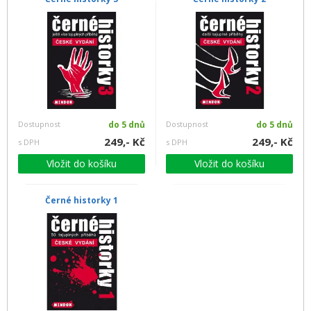
Dostupnost
do 5 dnů
Dostupnost
do 5 dnů
249,- Kč
249,- Kč
s DPH
s DPH
Vložit do košíku
Vložit do košíku
Černé historky 1