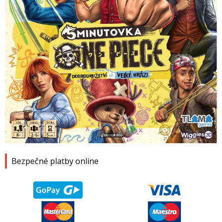
1
2
3
4
Bezpečné platby online