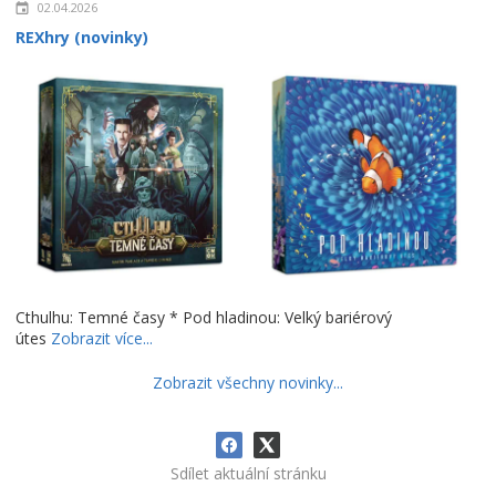
02.04.2026
REXhry (novinky)
Cthulhu: Temné časy * Pod hladinou: Velký bariérový
útes
Zobrazit více...
Zobrazit všechny novinky...
Sdílet aktuální stránku