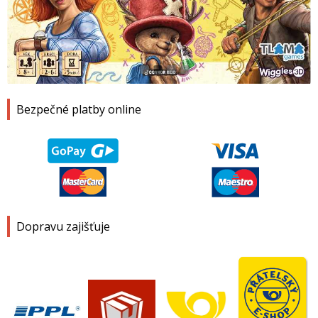
1
2
3
4
Bezpečné platby online
Dopravu zajišťuje