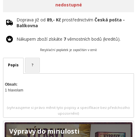
nedostupné
Doprava již od
89,- Kč
prostřednictvím
Česká pošta -
Balíkovna
Nákupem zboží získáte
7
věrnostních bodů (kreditů).
Recyklační poplatek je započítán v ceně
Popis
?
Obsah:
1 hlavolam
(vyhrazujeme si právo měnit tyto popisy a specifikace bez předchozího
upozornění)
Výpravy do minulosti