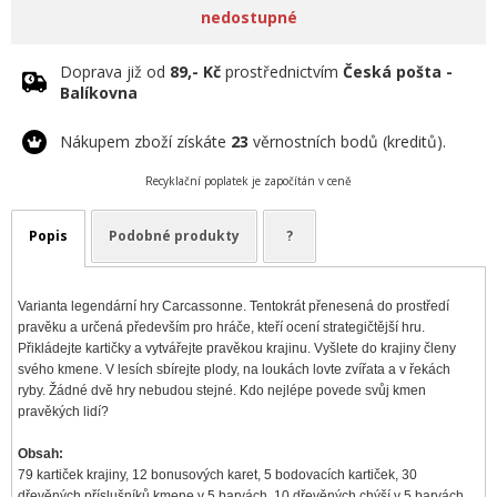
nedostupné
Doprava již od
89,- Kč
prostřednictvím
Česká pošta -
Balíkovna
Nákupem zboží získáte
23
věrnostních bodů (kreditů).
Recyklační poplatek je započítán v ceně
Popis
Podobné produkty
?
Varianta legendární hry Carcassonne. Tentokrát přenesená do prostředí
pravěku a určená především pro hráče, kteří ocení strategičtější hru.
Přikládejte kartičky a vytvářejte pravěkou krajinu. Vyšlete do krajiny členy
svého kmene. V lesích sbírejte plody, na loukách lovte zvířata a v řekách
ryby. Žádné dvě hry nebudou stejné. Kdo nejlépe povede svůj kmen
pravěkých lidí?
Obsah:
79 kartiček krajiny, 12 bonusových karet, 5 bodovacích kartiček, 30
dřevěných příslušníků kmene v 5 barvách, 10 dřevěných chýší v 5 barvách,