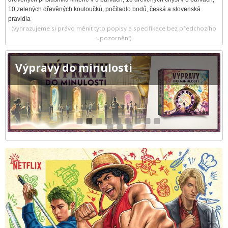
10 zelených dřevěných koutoučků, počítadlo bodů, česká a slovenská
pravidla
(vyhrazujeme si právo měnit tyto popisy a specifikace bez předchozího
upozornění)
Výpravy do minulosti
1
2
3
4
5
6
7
8
9
10
11
12