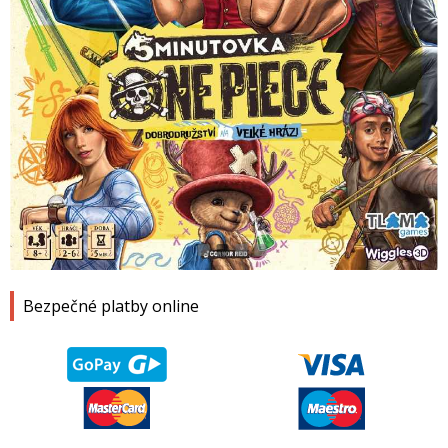
1
2
3
4
Bezpečné platby online