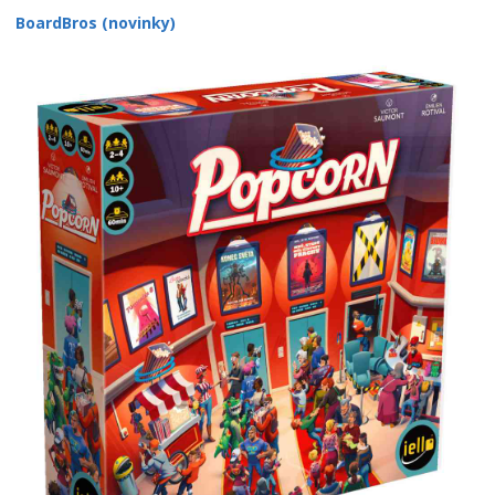
BoardBros (novinky)