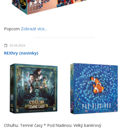
Popcorn
Zobrazit více...
02.04.2026
REXhry (novinky)
Cthulhu: Temné časy * Pod hladinou: Velký bariérový