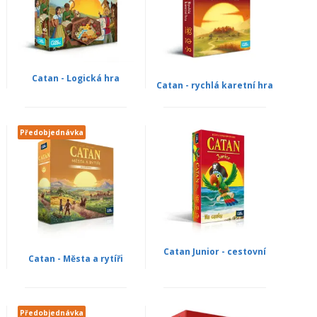
Catan - Logická hra
Catan - rychlá karetní hra
Předobjednávka
Catan Junior - cestovní
Catan - Města a rytíři
Předobjednávka