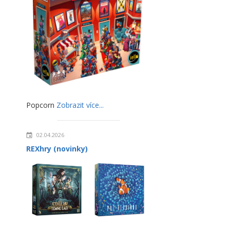
Popcorn
Zobrazit více...
02.04.2026
REXhry (novinky)