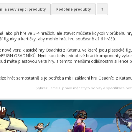
ní a související produkty
Podobné produkty
?
ná jako při hře ve 3-4 hráčích, ale stavět můžete kdykoli v průběhu hr
í figurky a kartičky, aby mohlo hrát hru současně až 6 hráčů.
k nové verzi klasické hry Osadníci z Katanu, ve které jsou plastické fig
GN OSADNÍKŮ. Nyní jsou tedy jednotlivé hrací komponenty vykresleně
kud máte plastovou verzi hry, s těmito menšími odlišnostmi si lehce p
ze hrát samostatně a je potřeba mít i základní hru Osadníci z Katan
(vyhrazujeme si právo měnit tyto popisy a specifikace b
ip