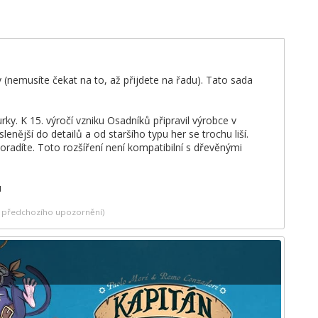
y (nemusíte čekat na to, až přijdete na řadu). Tato sada
urky. K 15. výročí vzniku Osadníků připravil výrobce v
jší do detailů a od staršího typu her se trochu liší.
oradíte. Toto rozšíření není kompatibilní s dřevěnými
u
ez předchozího upozornění)