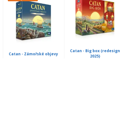
Catan - Big box (redesign
Catan - Zámořské objevy
2025)