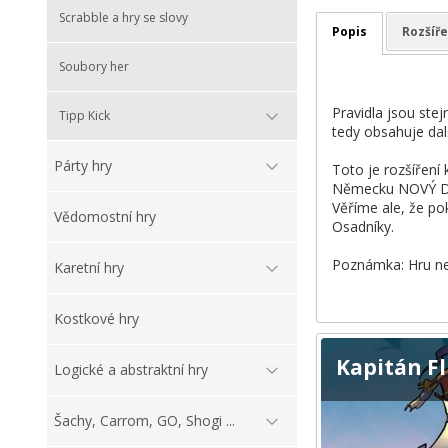
Scrabble a hry se slovy
Popis
Rozšíře
Soubory her
Pravidla jsou stej
Tipp Kick
tedy obsahuje dalš
Párty hry
Toto je rozšíření 
Německu NOVÝ DESI
Věříme ale, že po
Vědomostní hry
Osadníky.
Poznámka: Hru nel
Karetní hry
Kostkové hry
Kapitán Fl
Logické a abstraktní hry
Šachy, Carrom, GO, Shogi ...