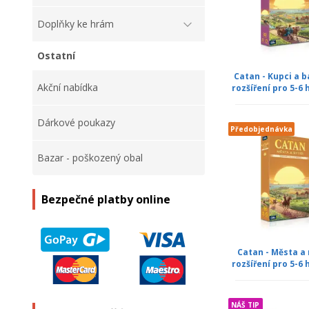
Doplňky ke hrám
Ostatní
Catan - Kupci a b
Akční nabídka
rozšíření pro 5-6 
Dárkové poukazy
Předobjednávka
Bazar - poškozený obal
Bezpečné platby online
Catan - Města a r
rozšíření pro 5-6 
NÁŠ TIP