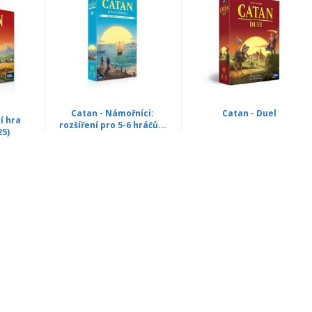
Catan - Námořníci:
Catan - Duel
í hra
rozšíření pro 5-6 hráčů...
25)