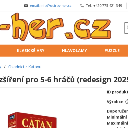
email: info@ostrov-her.cz
Tel.: +420 775 421 349
KLASICKÉ HRY
HLAVOLAMY
PUZZLE
y
/
Osadníci z Katanu
zšíření pro 5-6 hráčů (redesign 202
ID produk
Výrobce
Doporučen
Minimální
Maximální