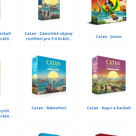
arbaři:
Catan - Zámořské objevy:
Catan - Junior
hráčů...
rozšíření pro 5-6 hráčů...
Catan - Námořníci
Catan - Kupci a barbaři
ytíři:
hráčů...