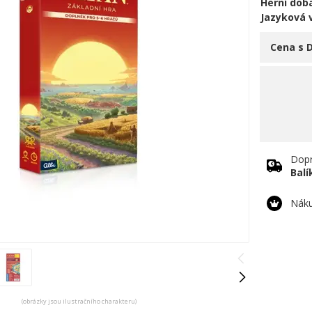
Herní doba
Jazyková 
Cena s 
Dopr
Bal
Náku
(obrázky jsou ilustračního charakteru)