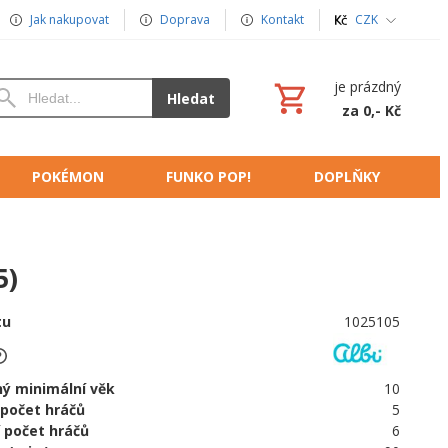
Jak nakupovat
Doprava
Kontakt
CZK
je prázdný
Hledat
za 0,- Kč
POKÉMON
FUNKO POP!
DOPLŇKY
5)
tu
1025105
ý minimální věk
10
 počet hráčů
5
 počet hráčů
6