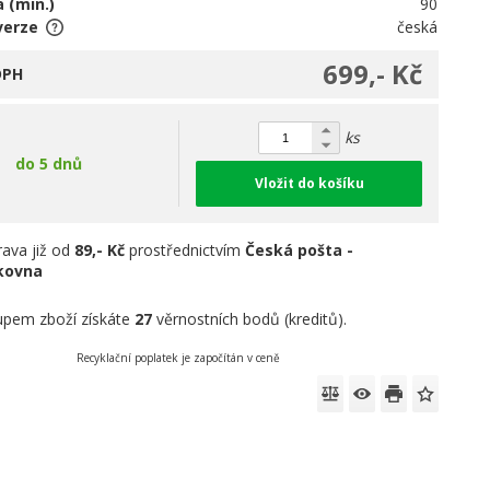
 (min.)
90
verze
česká
699,- Kč
DPH
ks
do 5 dnů
Vložit do košíku
ava již od
89,- Kč
prostřednictvím
Česká pošta -
íkovna
pem zboží získáte
27
věrnostních bodů (kreditů).
Recyklační poplatek je započítán v ceně