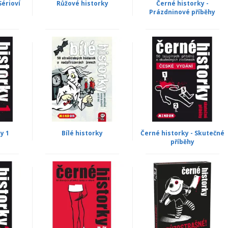
Sérioví
Růžové historky
Černé historky -
Prázdninové příběhy
y 1
Bílé historky
Černé historky - Skutečné
příběhy