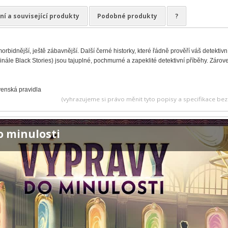
ní a související produkty
Podobné produkty
?
morbidnější, ještě zábavnější. Další černé historky, které řádně prověří váš detekti
ginále Black Stories) jsou tajuplné, pochmurné a zapeklité detektivní příběhy. Zárove
venská pravidla
(vyhrazujeme si právo měnit tyto popisy a specifikace b
o minulosti