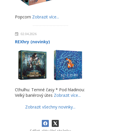
Popcorn
Zobrazit více...
02.04.2026
REXhry (novinky)
Cthulhu: Temné časy * Pod hladinou:
Velký bariérový útes
Zobrazit více...
Zobrazit všechny novinky...
Sdílet aktuální stránku