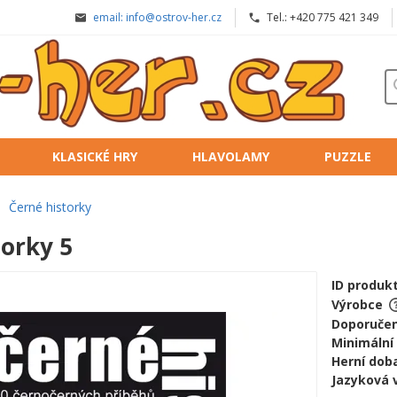
email: info@ostrov-her.cz
Tel.: +420 775 421 349
KLASICKÉ HRY
HLAVOLAMY
PUZZLE
Černé historky
torky 5
ID produk
Výrobce
Doporučen
Minimální
Herní doba
Jazyková 