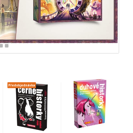
11
12
Předobjednávka