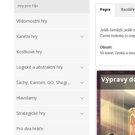
Hry pro 18+
Popis
Rozšíře
Vědomostní hry
Ještě černější, ještě 
Karetní hry
Černé historky (v ori
Obsah:
Kostkové hry
50 karet, česká a slo
Logické a abstraktní hry
Výpravy d
Šachy, Carrom, GO, Shogi ...
Hlavolamy
Strategické hry
Pro dva hráče