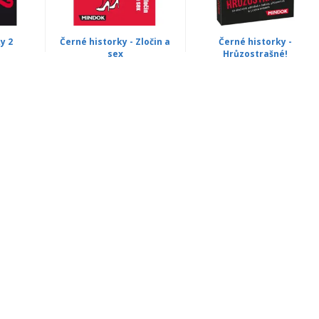
y 2
Černé historky - Zločin a
Černé historky -
sex
Hrůzostrašné!