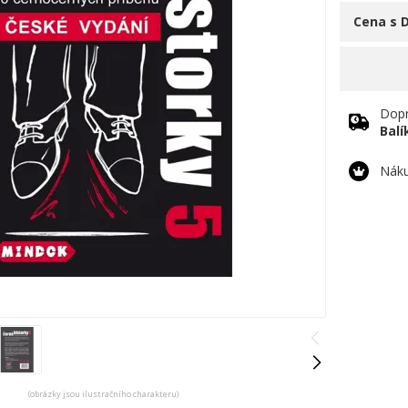
Cena s 
Dopr
Bal
Náku
(obrázky jsou ilustračního charakteru)