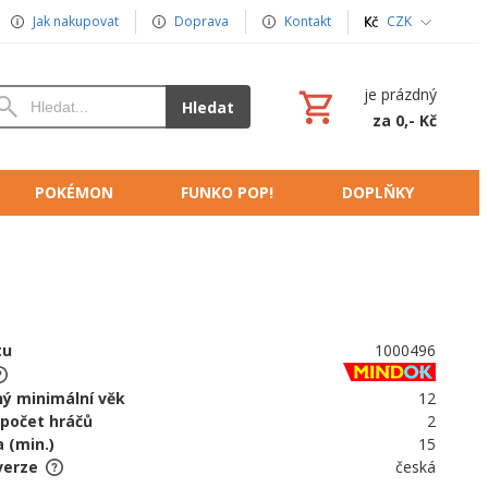
Jak nakupovat
Doprava
Kontakt
CZK
je prázdný
Hledat
za 0,- Kč
POKÉMON
FUNKO POP!
DOPLŇKY
tu
1000496
ý minimální věk
12
 počet hráčů
2
 (min.)
15
verze
česká