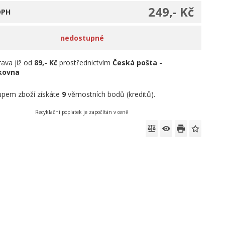
249,- Kč
DPH
nedostupné
ava již od
89,- Kč
prostřednictvím
Česká pošta -
íkovna
pem zboží získáte
9
věrnostních bodů (kreditů).
Recyklační poplatek je započítán v ceně