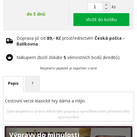
ks
do 5 dnů
Vložit do košíku
Doprava již od
89,- Kč
prostřednictvím
Česká pošta -
Balíkovna
Nákupem zboží získáte
5
věrnostních bodů (kreditů).
Recyklační poplatek je započítán v ceně
Popis
?
Cestovní verze klasické hry dáma a mlýn.
(vyhrazujeme si právo měnit tyto popisy a specifikace bez předchozího
upozornění)
Výpravy do minulosti