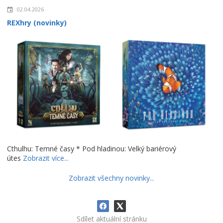
02.04.2026
REXhry (novinky)
Cthulhu: Temné časy * Pod hladinou: Velký bariérový
útes
Zobrazit více...
Zobrazit všechny novinky...
Sdílet aktuální stránku