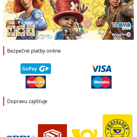
1
2
3
4
Bezpečné platby online
Dopravu zajišťuje