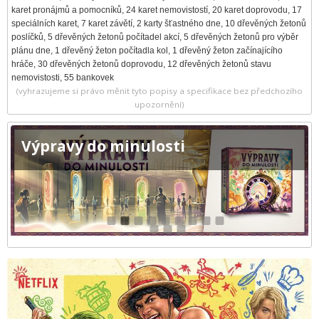
karet pronájmů a pomocníků, 24 karet nemovistostí, 20 karet doprovodu, 17
speciálních karet, 7 karet závětí, 2 karty šťastného dne, 10 dřevěných žetonů
poslíčků, 5 dřevěných žetonů počítadel akcí, 5 dřevěných žetonů pro výběr
plánu dne, 1 dřevěný žeton počítadla kol, 1 dřevěný žeton začínajícího
hráče, 30 dřevěných žetonů doprovodu, 12 dřevěných žetonů stavu
nemovistosti, 55 bankovek
(vyhrazujeme si právo měnit tyto popisy a specifikace bez předchozího
upozornění)
Výpravy do minulosti
1
2
3
4
5
6
7
8
9
10
11
12