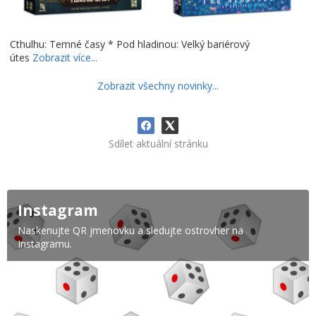
Cthulhu: Temné časy * Pod hladinou: Velký bariérový
útes
Zobrazit více...
Zobrazit všechny novinky...
Sdílet aktuální stránku
Instagram
Naskenujte QR jmenovku a sledujte ostrovher na
Instagramu.