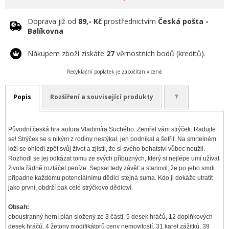
Doprava již od
89,- Kč
prostřednictvím
Česká pošta -
Balíkovna
Nákupem zboží získáte
27
věrnostních bodů (kreditů).
Recyklační poplatek je započítán v ceně
Popis
Rozšíření a související produkty
?
Původní česká hra autora Vladimíra Suchého. Zemřel vám strýček. Radujte
se! Strýček se s nikým z rodiny nestýkal, jen podnikal a šetřil. Na smrtelném
loži se ohlédl zpět svůj život a zjistil, že si svého bohatství vůbec neužil.
Rozhodl se jej odkázat tomu ze svých příbuzných, který si nejlépe umí užívat
života řádně roztáčet peníze. Sepsal tedy závěť a stanovil, že po jeho smrti
připadne každému potenciálnímu dědici stejná suma. Kdo ji dokáže utratit
jako první, obdrží pak celé strýčkovo dědictví.
Obsah:
oboustranný herní plán složený ze 3 částí, 5 desek hráčů, 12 doplňkových
desek hráčů, 4 žetony modifikátorů ceny nemovitostí, 31 karet zážitků, 39