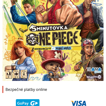
1
2
3
4
Bezpečné platby online