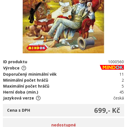
ID produktu
1000560
Výrobce
Doporučený minimální věk
11
Minimální počet hráčů
2
Maximální počet hráčů
5
Herní doba (min.)
45
Jazyková verze
česká
699,- Kč
Cena s DPH
nedostupné