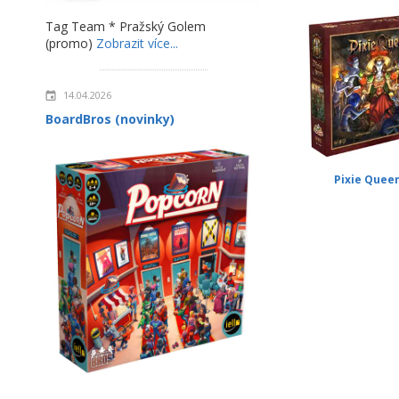
Tag Team * Pražský Golem
(promo)
Zobrazit více...
14.04.2026
BoardBros (novinky)
Pixie Quee