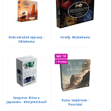
Dobrodružné výpravy -
Firefly: Misbehavin
Oklahoma
NÁŠ TIP
+ Promo
Senjutsu: Bitva o
Duna: Impérium -
Japonsko - Klid před bouří
Povstání