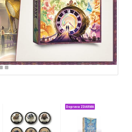
11
12
Doprava ZDARMA