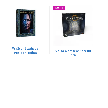
NÁŠ TIP
Vražedná záhada:
Válka o prsten: Karetní
Poslední příkaz
hra