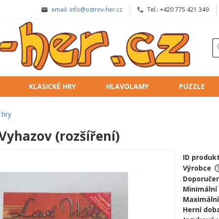
email: info@ostrov-her.cz
Tel.: +420 775 421 349
KLASICKÉ HRY
HLAVOLAMY
PUZZLE
 hry
 Vyhazov (rozšíření)
ID produk
Výrobce
Doporučen
Minimální
Maximální
Herní doba