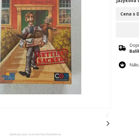
Jazyková 
Cena s 
Dopr
Bal
Náku
(obrázky jsou ilustračního charakteru)