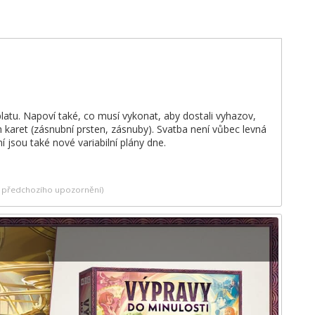
platu. Napoví také, co musí vykonat, aby dostali vyhazov,
 karet (zásnubní prsten, zásnuby). Svatba není vůbec levná
ní jsou také nové variabilní plány dne.
ez předchozího upozornění)