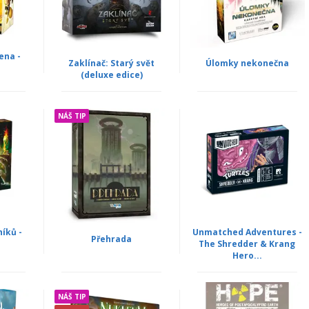
ena -
Zaklínač: Starý svět
Úlomky nekonečna
(deluxe edice)
NÁŠ TIP
íků -
Unmatched Adventures -
Přehrada
The Shredder & Krang
Hero...
NÁŠ TIP