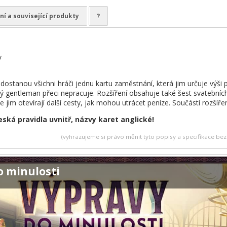
ní a související produkty
?
v
dostanou všichni hráči jednu kartu zaměstnání, která jim určuje výši 
 gentleman přeci nepracuje. Rozšíření obsahuje také šest svatebních
se jim otevírají další cesty, jak mohou utrácet peníze. Součástí rozšíře
eská pravidla uvnitř, názvy karet anglické!
(vyhrazujeme si právo měnit tyto popisy a specifikace b
o minulosti