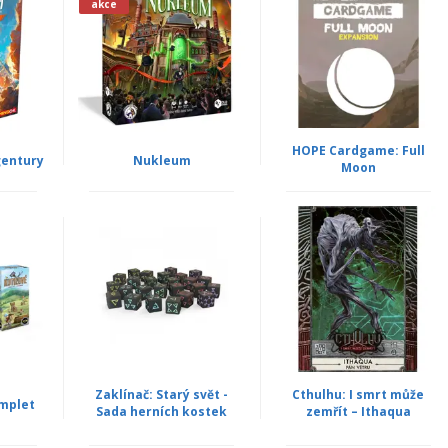
akce
HOPE Cardgame: Full
gentury
Nukleum
Moon
Zaklínač: Starý svět -
Cthulhu: I smrt může
mplet
Sada herních kostek
zemřít – Ithaqua