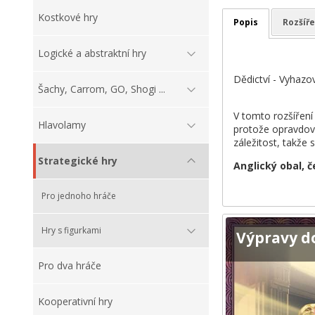
Kostkové hry
Popis
Rozšíře
Logické a abstraktní hry
Dědictví - Vyhazo
Šachy, Carrom, GO, Shogi ...
V tomto rozšíření 
Hlavolamy
protože opravdový
záležitost, takže 
Strategické hry
Anglický obal, č
Pro jednoho hráče
Hry s figurkami
Výpravy d
Pro dva hráče
Kooperativní hry