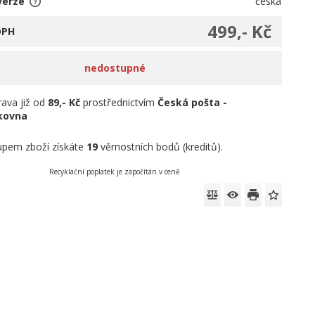
verze
česká
499,- Kč
DPH
nedostupné
ava již od
89,- Kč
prostřednictvím
Česká pošta -
íkovna
pem zboží získáte
19
věrnostních bodů (kreditů).
Recyklační poplatek je započítán v ceně