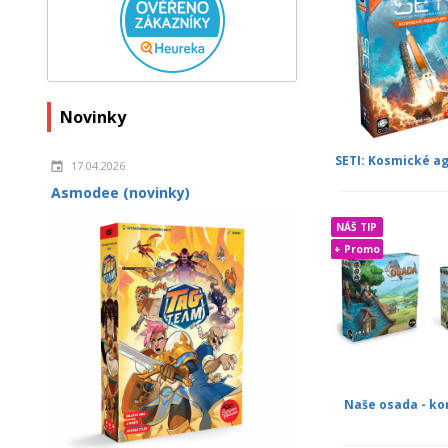
Novinky
SETI: Kosmické a
17.04.2026
Asmodee (novinky)
NÁŠ TIP
+ Promo
Naše osada - ko