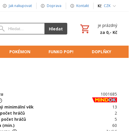
Jak nakupovat
Doprava
Kontakt
CZK
je prázdný
Hledat
za 0,- Kč
POKÉMON
FUNKO POP!
DOPLŇKY
tu
1001685
ý minimální věk
13
 počet hráčů
2
 počet hráčů
5
 (min.)
60