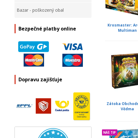
Bazar - poškozený obal
Krosmaster: Ar
Bezpečné platby online
Multiman
Dopravu zajišťuje
Zátoka Obchodn
Vědma
NÁŠ TIP