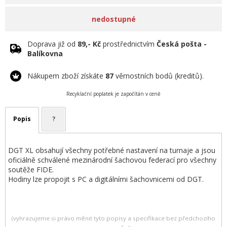
nedostupné
Doprava již od
89,- Kč
prostřednictvím
Česká pošta -
Balíkovna
Nákupem zboží získáte
87
věrnostních bodů (kreditů).
Recyklační poplatek je započítán v ceně
Popis
?
DGT XL obsahují všechny potřebné nastavení na turnaje a jsou
oficiálně schválené mezinárodní šachovou federací pro všechny
soutěže FIDE.
Hodiny lze propojit s PC a digitálními šachovnicemi od DGT.
(vyhrazujeme si právo měnit tyto popisy a specifikace bez předchozího