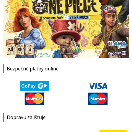
1
2
3
4
Bezpečné platby online
Dopravu zajišťuje