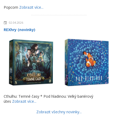
Popcorn
Zobrazit více...
02.04.2026
REXhry (novinky)
Cthulhu: Temné časy * Pod hladinou: Velký bariérový
útes
Zobrazit více...
Zobrazit všechny novinky...