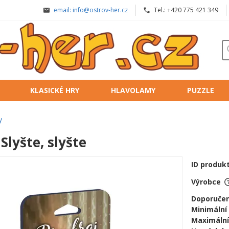
email: info@ostrov-her.cz
Tel.: +420 775 421 349
KLASICKÉ HRY
HLAVOLAMY
PUZZLE
y
 Slyšte, slyšte
ID produk
Výrobce
Doporučen
Minimální
Maximální