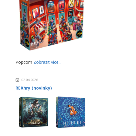
Popcorn
Zobrazit více...
02.04.2026
REXhry (novinky)