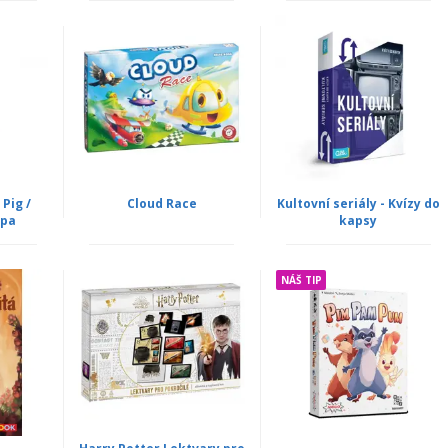
Pig /
Cloud Race
Kultovní seriály - Kvízy do
ppa
kapsy
NÁŠ TIP