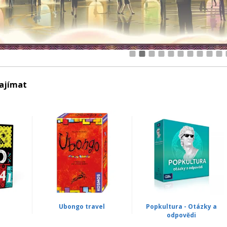
1
2
3
4
5
6
7
8
9
10
zajímat
Ubongo travel
Popkultura - Otázky a
odpovědi