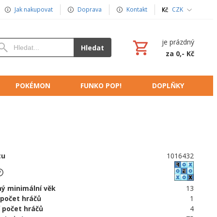
Jak nakupovat
Doprava
Kontakt
CZK
je prázdný
Hledat
za 0,- Kč
POKÉMON
FUNKO POP!
DOPLŇKY
tu
1016432
ý minimální věk
13
 počet hráčů
1
 počet hráčů
4