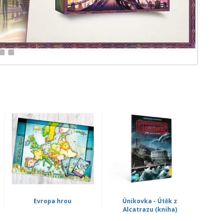
11
12
Evropa hrou
Únikovka - Útěk z
Alcatrazu (kniha)