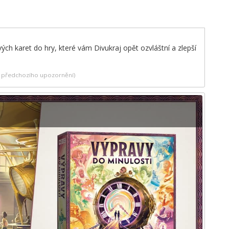
vých karet do hry, které vám Divukraj opět ozvláštní a zlepší
ez předchozího upozornění)