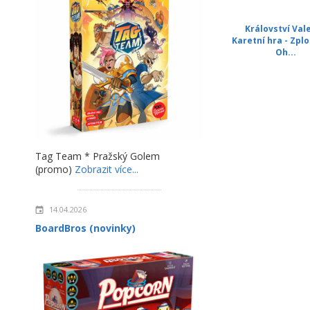
Království Vale
Karetní hra - Zplo
Oh...
Tag Team * Pražský Golem
(promo)
Zobrazit více...
14.04.2026
BoardBros (novinky)