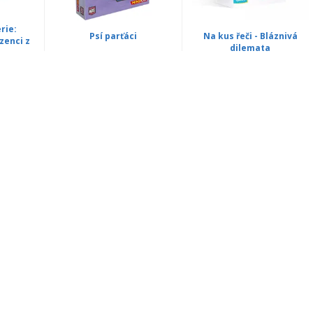
rie:
Psí parťáci
Na kus řeči - Bláznivá
zenci z
dilemata