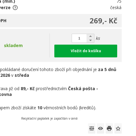
 (min.)
75
verze
česká
269,- Kč
DPH
ks
skladem
Vložit do košíku
pokládané doručení tohoto zboží při objednání je
za 5 dnů
.2026
v
středa
ava již od
89,- Kč
prostřednictvím
Česká pošta -
íkovna
pem zboží získáte
10
věrnostních bodů (kreditů).
Recyklační poplatek je započítán v ceně