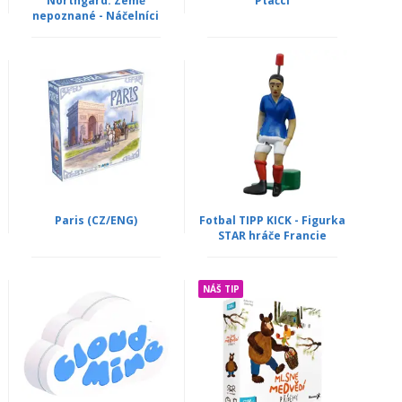
Northgard: Země
Ptáčci
nepoznané - Náčelníci
Paris (CZ/ENG)
Fotbal TIPP KICK - Figurka
STAR hráče Francie
NÁŠ TIP