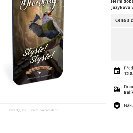
Herní doba
Jazyková 
Cena s 
Před
12.8
Dopr
Bal
Náku
(obrázky jsou ilustračního charakteru)