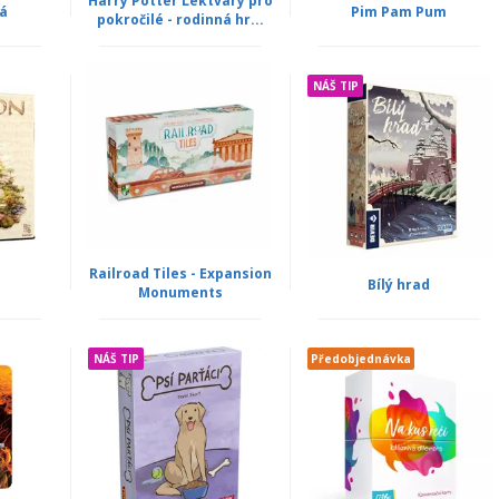
Harry Potter Lektvary pro
tá
Pim Pam Pum
pokročilé - rodinná hr...
NÁŠ TIP
Railroad Tiles - Expansion
Bílý hrad
Monuments
NÁŠ TIP
Předobjednávka