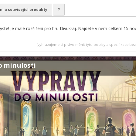
ní a související produkty
?
Slyšte! je malé rozšíření pro hru Divukraj. Najdete v něm celkem 15 no
(vyhrazujeme si právo měnit tyto popisy a specifikace b
o minulosti