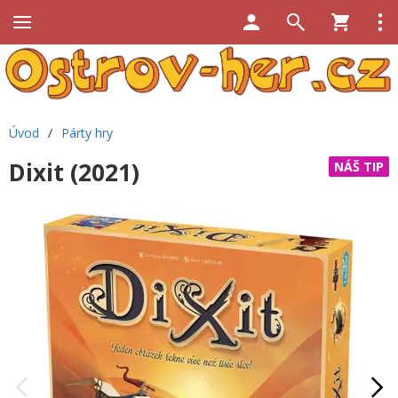
Úvod
/
Párty hry
Dixit (2021)
NÁŠ TIP