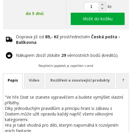
ks
do 5 dnů
Vložit do košíku
Doprava již od
89,- Kč
prostřednictvím
Česká pošta -
Balíkovna
Nákupem zboží získáte
29
věrnostních bodů (kreditů).
Recyklační poplatek je započítán v ceně
Popis
Video
Rozšíření a související produkty
?
"Ve hře Dixit se stanete vypravěčem a budete vymýšlet vlastní
příběhy.
Díky jednoduchým pravidlům a principu hraní si zábavu s
Dixitem může užít opravdu každý napříč všemi věkovými
kategoriemi.
Hra je také vhodná pro děti, kterým napomáhá k rozvíjením
jejich fantazie.