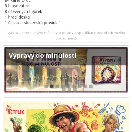
84 karet Dixit
8 hlasovátek
8 dřevěných figurek
1 hrací deska
1 česká a slovenská pravidla"
(vyhrazujeme si právo měnit tyto popisy a specifikace bez předchozího
upozornění)
Výpravy do minulosti
1
2
3
4
5
6
7
8
9
10
11
12