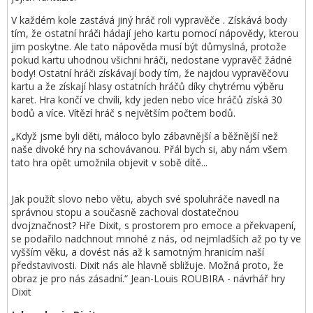
V každém kole zastává jiný hráč roli vypravěče . Získává body
tím, že ostatní hráči hádají jeho kartu pomocí nápovědy, kterou
jim poskytne. Ale tato nápověda musí být důmyslná, protože
pokud kartu uhodnou všichni hráči, nedostane vypravěč žádné
body! Ostatní hráči získávají body tím, že najdou vypravěčovu
kartu a že získají hlasy ostatních hráčů díky chytrému výběru
karet. Hra končí ve chvíli, kdy jeden nebo více hráčů získá 30
bodů a více. Vítězí hráč s největším počtem bodů.
„Když jsme byli děti, máloco bylo zábavnější a běžnější než
naše divoké hry na schovávanou. Přál bych si, aby nám všem
tato hra opět umožnila objevit v sobě dítě...
Jak použít slovo nebo větu, abych své spoluhráče navedl na
správnou stopu a současně zachoval dostatečnou
dvojznačnost? Hře Dixit, s prostorem pro emoce a překvapení,
se podařilo nadchnout mnohé z nás, od nejmladších až po ty ve
vyšším věku, a dovést nás až k samotným hranicím naší
představivosti. Dixit nás ale hlavně sbližuje. Možná proto, že
obraz je pro nás zásadní.“ Jean-Louis ROUBIRA - návrhář hry
Dixit