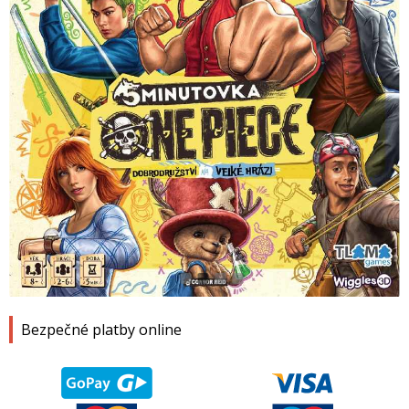
1
2
3
4
Bezpečné platby online