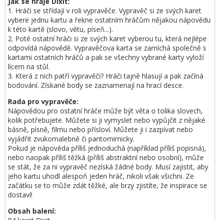
Jak se hraje Dixit:
1. Hráči se střídají v roli vypravěče. Vypravěč si ze svých karet
vybere jednu kartu a řekne ostatním hráčům nějakou nápovědu
k této kartě (slovo, větu, píseň...).
2. Poté ostatní hráči si ze svých karet vyberou tu, která nejlépe
odpovídá nápovědě. Vypravěčova karta se zamíchá společně s
kartami ostatních hráčů a pak se všechny vybrané karty vyloží
lícem na stůl.
3. Která z nich patří vypravěči? Hráči tajně hlasují a pak začíná
bodování. Získané body se zaznamenají na hrací desce.
Rada pro vypravěče:
Nápovědou pro ostatní hráče může být věta o tolika slovech,
kolik potřebujete. Můžete si ji vymyslet nebo vypůjčit z nějaké
básně, písně, filmu nebo přísloví. Můžete ji i zazpívat nebo
vyjádřit zvukomalebně či pantomimicky.
Pokud je nápověda příliš jednoduchá (například příliš popisná),
nebo naopak příliš těžká (příliš abstraktní nebo osobní), může
se stát, že za ni vypravěč nezíská žádné body. Musí zajistit, aby
jeho kartu uhodl alespoň jeden hráč, nikoli však všichni. Ze
začátku se to může zdát těžké, ale brzy zjistíte, že inspirace se
dostaví!
Obsah balení: