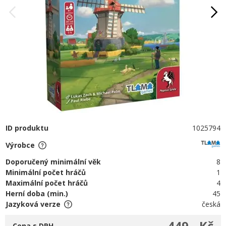
ID produktu
1025794
Výrobce
Doporučený minimální věk
8
Minimální počet hráčů
1
Maximální počet hráčů
4
Herní doba (min.)
45
Jazyková verze
česká
449,- Kč
Cena s DPH