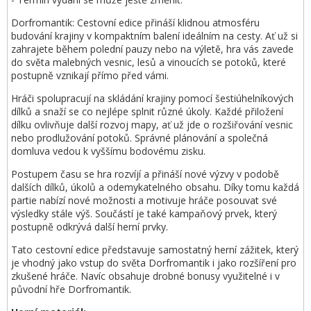
Dorfromantik: Cestovní edice přináší klidnou atmosféru
budování krajiny v kompaktním balení ideálním na cesty. Ať už si
zahrajete během polední pauzy nebo na výletě, hra vás zavede
do světa malebných vesnic, lesů a vinoucích se potoků, které
postupně vznikají přímo před vámi.
Hráči spolupracují na skládání krajiny pomocí šestiúhelníkových
dílků a snaží se co nejlépe splnit různé úkoly. Každé přiložení
dílku ovlivňuje další rozvoj mapy, ať už jde o rozšiřování vesnic
nebo prodlužování potoků. Správné plánování a společná
domluva vedou k vyššímu bodovému zisku.
Postupem času se hra rozvíjí a přináší nové výzvy v podobě
dalších dílků, úkolů a odemykatelného obsahu. Díky tomu každá
partie nabízí nové možnosti a motivuje hráče posouvat své
výsledky stále výš. Součástí je také kampaňový prvek, který
postupně odkrývá další herní prvky.
Tato cestovní edice představuje samostatný herní zážitek, který
je vhodný jako vstup do světa Dorfromantik i jako rozšíření pro
zkušené hráče. Navíc obsahuje drobné bonusy využitelné i v
původní hře Dorfromantik.