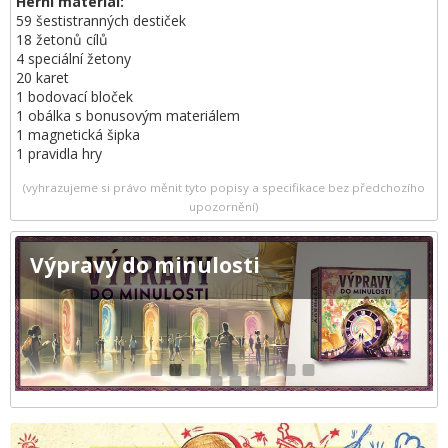
Herní materiál:
59 šestistranných destiček
18 žetonů cílů
4 speciální žetony
20 karet
1 bodovací bloček
1 obálka s bonusovým materiálem
1 magnetická šipka
1 pravidla hry
(vyhrazujeme si právo měnit tyto popisy a specifikace bez předchozího
upozornění)
Výpravy do minulosti
1
2
3
4
5
6
7
8
9
10
11
12