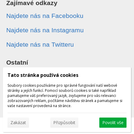
Zajímavé odkazy
Najdete nás na Facebooku
Najdete nás na Instagramu
Najdete nás na Twitteru
Ostatní
Sledování zásilek
Tato stránka používá cookies
Soubory cookies používáme pro správné fungování naší webové
Dárkové poukazy
stránky a jejích funkcí. Pomocí souborů cookies si také například
pamatujeme váš preferovaný jazyk, zvyšujeme pro vás relevanci
zobrazovaných reklam, počítáme návštěvu stránek a pamatujeme si
Obchodní podmínky - archiv
vaše nastavení provedená na stránce.
Zakázat
Přizpůsobit
Povolit vše
© 2026 WEXBO |
www.wexbo.com
|
Přihlásit