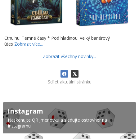
Cthulhu: Temné časy * Pod hladinou: Velký bariérový
útes
Zobrazit více...
Zobrazit všechny novinky...
Sdílet aktuální stránku
Instagram
Naskenujte QR jmenovku a sledujte ostrovher na
Instagramu.