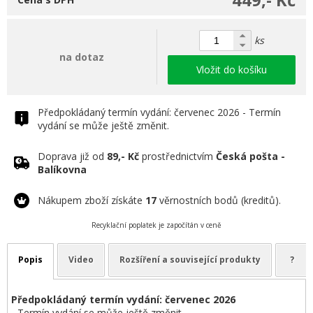
ks
na dotaz
Vložit do košíku
Předpokládaný termín vydání: červenec 2026 - Termín
vydání se může ještě změnit.
Doprava již od
89,- Kč
prostřednictvím
Česká pošta -
Balíkovna
Nákupem zboží získáte
17
věrnostních bodů (kreditů).
Recyklační poplatek je započítán v ceně
Popis
Video
Rozšíření a související produkty
?
Předpokládaný termín vydání: červenec 2026
- Termín vydání se může ještě změnit.