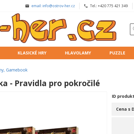
email: info@ostrov-her.cz
Tel.: +420 775 421 349
KLASICKÉ HRY
HLAVOLAMY
PUZZLE
iny, Gamebook
ka - Pravidla pro pokročilé
ID produk
Cena s 