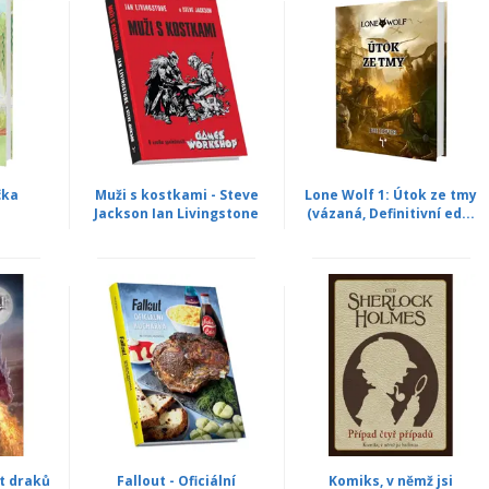
čka
Muži s kostkami - Steve
Lone Wolf 1: Útok ze tmy
Jackson Ian Livingstone
(vázaná, Definitivní ed...
it draků
Fallout - Oficiální
Komiks, v němž jsi