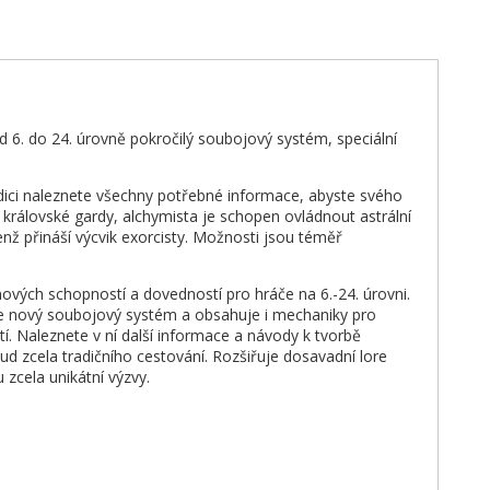
 6. do 24. úrovně pokročilý soubojový systém, speciální
edici naleznete všechny potřebné informace, abyste svého
 královské gardy, alchymista je schopen ovládnout astrální
nž přináší výcvik exorcisty. Možnosti jsou téměř
nových schopností a dovedností pro hráče na 6.-24. úrovni.
je nový soubojový systém a obsahuje i mechaniky pro
í. Naleznete v ní další informace a návody k tvorbě
ud zcela tradičního cestování. Rozšiřuje dosavadní lore
zcela unikátní výzvy.