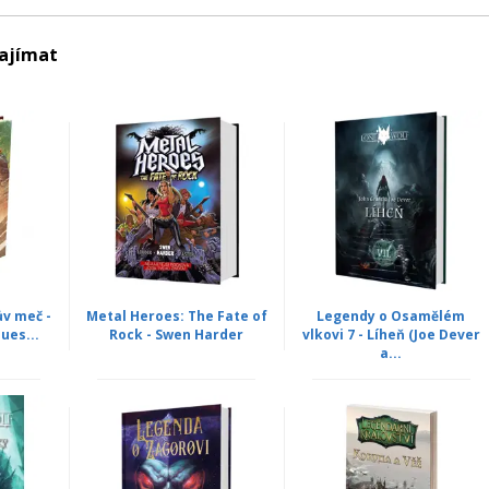
zajímat
ův meč -
Metal Heroes: The Fate of
Legendy o Osamělém
ues...
Rock - Swen Harder
vlkovi 7 - Líheň (Joe Dever
a...