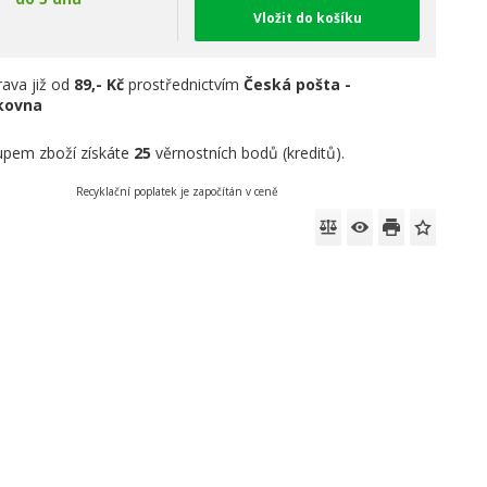
Vložit do košíku
ava již od
89,- Kč
prostřednictvím
Česká pošta -
íkovna
pem zboží získáte
25
věrnostních bodů (kreditů).
Recyklační poplatek je započítán v ceně