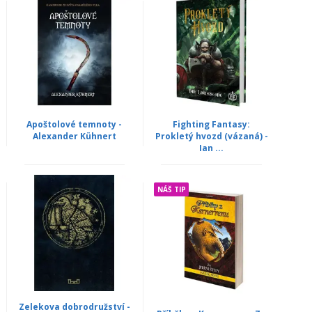
Apoštolové temnoty -
Fighting Fantasy:
Alexander Kühnert
Prokletý hvozd (vázaná) -
Ian ...
NÁŠ TIP
Zelekova dobrodružství -