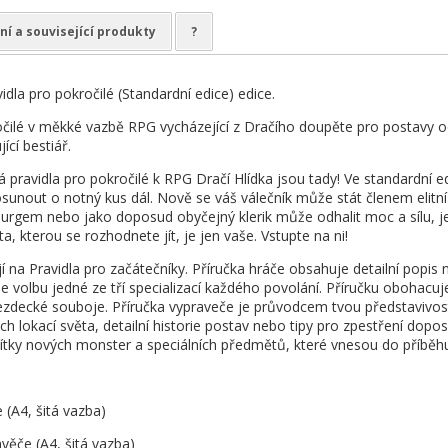
ní a související produkty
?
vidla pro pokročilé (Standardní edice) edice.
očilé v měkké vazbě RPG vycházející z Dračího doupěte pro postavy od
ící bestiář.
pravidla pro pokročilé k RPG Dračí Hlídka jsou tady! Ve standardní 
osunout o notný kus dál. Nově se váš válečník může stát členem elitní
heurgem nebo jako doposud obyčejný klerik může odhalit moc a sílu, je
 kterou se rozhodnete jít, je jen vaše. Vstupte na ni!
í na Pravidla pro začátečníky. Příručka hráče obsahuje detailní popis 
volbu jedné ze tří specializací každého povolání. Příručku obohacu
jezdecké souboje. Příručka vypraveče je průvodcem tvou představivost
 lokací světa, detailní historie postav nebo tipy pro zpestření dopos
sítky nových monster a speciálních předmětů, které vnesou do příběhu 
 (A4, šitá vazba)
věče (A4, šitá vazba)