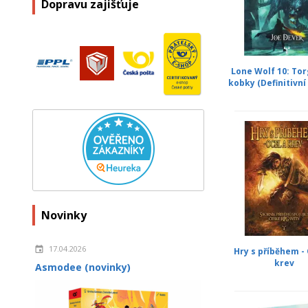
Dopravu zajišťuje
Lone Wolf 10: To
kobky (Definitivní 
Novinky
17.04.2026
Hry s příběhem - 
krev
Asmodee (novinky)