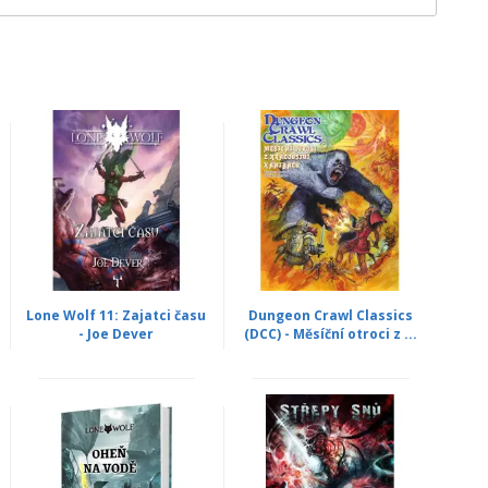
Lone Wolf 11: Zajatci času
Dungeon Crawl Classics
- Joe Dever
(DCC) - Měsíční otroci z ...