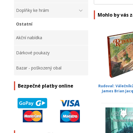
Doplňky ke hrám
Mohlo by vás 
Ostatní
Akční nabídka
Dárkové poukazy
Bazar - poškozený obal
Bezpečné platby online
Rudoval: Válečník
James Brian Jacq