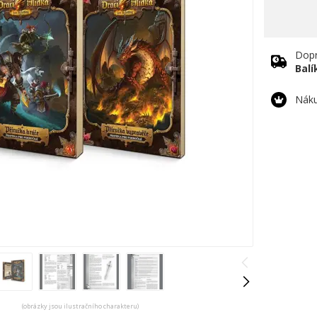
Dopr
Bal
Náku
(obrázky jsou ilustračního charakteru)