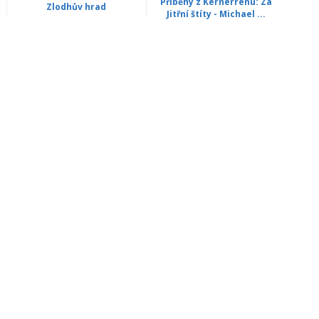
Příběhy z Kernerrenu: Za
Zlodhův hrad
Jitřní štíty - Michael ...