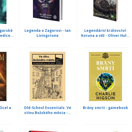
rgarské
Legenda o Zagorovi - Ian
Legendární království:
edice...
Livingstone
Koruna a věž - Oliver Hul...
Ocel a
Old-School Essentials: Ve
Brány smrti - gamebook
stínu Božského města -...