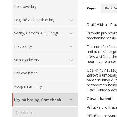
Kostkové hry
Popis
Rozšíře
Logické a abstraktní hry
Dračí Hlídka - Pra
Pravidla pro pokr
Šachy, Carrom, GO, Shogi ...
mechaniky rozšiřuj
Hlavolamy
Dlouho očekávaná 
hrdinu dokázali p
sféry a stát se t
Strategické hry
neomezené a cesta,
Obě knihy navazuj
Pro dva hráče
Zároveň umožňuje 
námořní bitvy či 
nezapomenutelných
Kooperativní hry
Dračí Hlídky o de
Obsah balení:
Hry na hrdiny, Gamebook
Příručka pro hráče
Gamebook
Příručka pro vypra