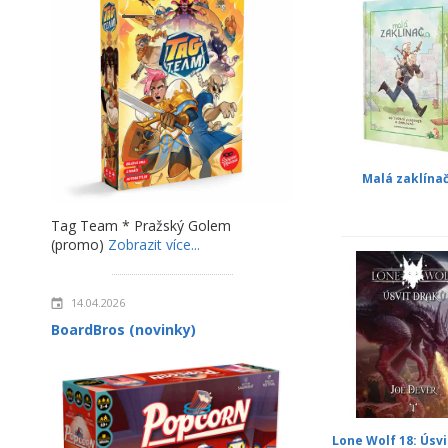
Malá zaklína
Tag Team * Pražský Golem
(promo)
Zobrazit více...
14.04.2026
BoardBros (novinky)
Lone Wolf 18: Úsv