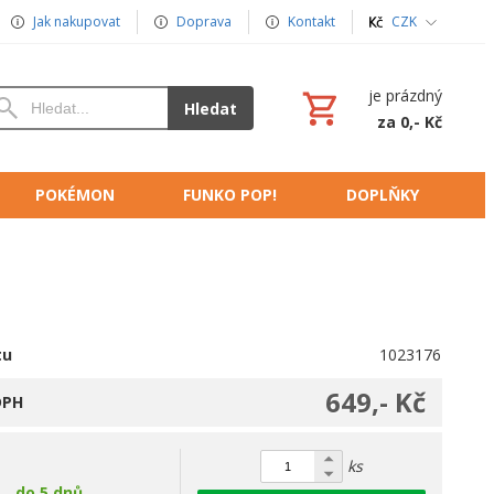
Jak nakupovat
Doprava
Kontakt
CZK
je prázdný
Hledat
za 0,- Kč
POKÉMON
FUNKO POP!
DOPLŇKY
tu
1023176
649,- Kč
DPH
ks
do 5 dnů