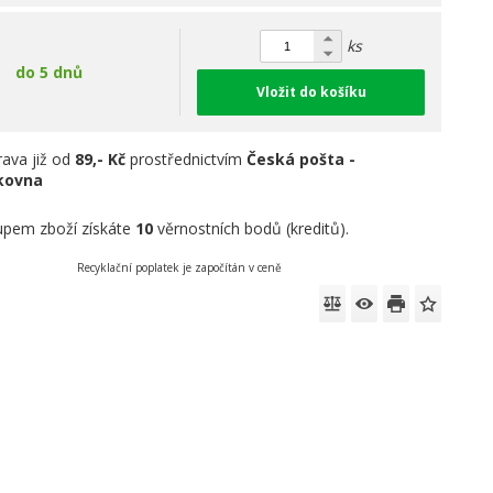
ks
do 5 dnů
Vložit do košíku
ava již od
89,- Kč
prostřednictvím
Česká pošta -
íkovna
pem zboží získáte
10
věrnostních bodů (kreditů).
Recyklační poplatek je započítán v ceně