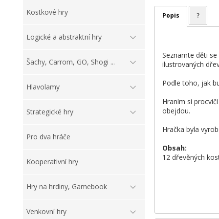
Kostkové hry
Popis
?
Logické a abstraktní hry
Seznamte děti se 
Šachy, Carrom, GO, Shogi ...
ilustrovaných dře
Podle toho, jak b
Hlavolamy
Hraním si procvič
obejdou.
Strategické hry
Hračka byla vyrob
Pro dva hráče
Obsah:
12 dřevěných kos
Kooperativní hry
Hry na hrdiny, Gamebook
Venkovní hry