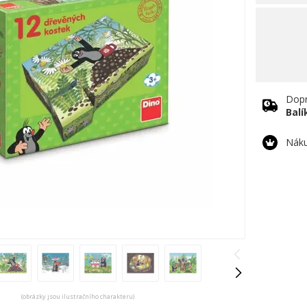
Dopr
Bal
Náku
(obrázky jsou ilustračního charakteru)