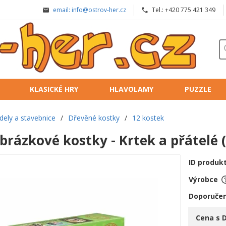
email: info@ostrov-her.cz
Tel.: +420 775 421 349
KLASICKÉ HRY
HLAVOLAMY
PUZZLE
dely a stavebnice
/
Dřevěné kostky
/
12 kostek
rázkové kostky - Krtek a přátelé 
ID produk
Výrobce
Doporučen
Cena s 