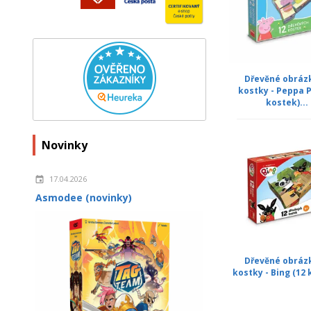
Dřevěné obráz
kostky - Peppa P
kostek)...
Novinky
17.04.2026
Asmodee (novinky)
Dřevěné obráz
kostky - Bing (12 