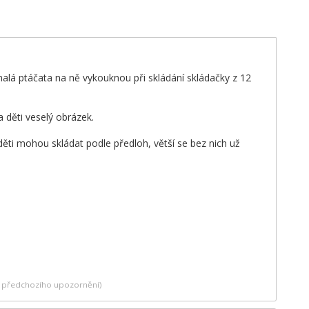
alá ptáčata na ně vykouknou při skládání skládačky z 12
 děti veselý obrázek.
děti mohou skládat podle předloh, větší se bez nich už
ez předchozího upozornění)