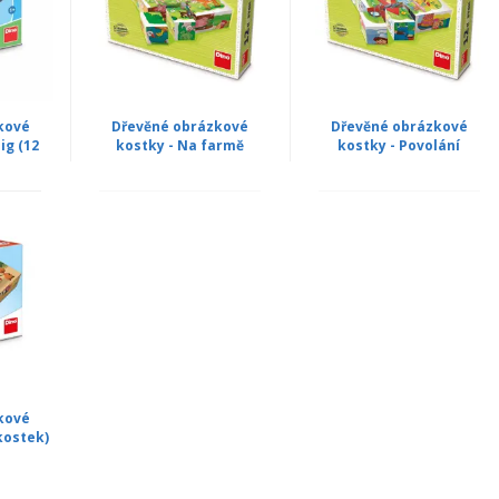
kové
Dřevěné obrázkové
Dřevěné obrázkové
ig (12
kostky - Na farmě
kostky - Povolání
kové
kostek)