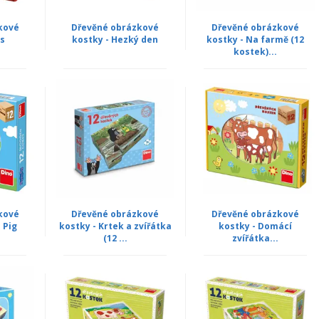
kové
Dřevěné obrázkové
Dřevěné obrázkové
rs
kostky - Hezký den
kostky - Na farmě (12
kostek)...
kové
Dřevěné obrázkové
Dřevěné obrázkové
 Pig
kostky - Krtek a zvířátka
kostky - Domácí
(12 ...
zvířátka...