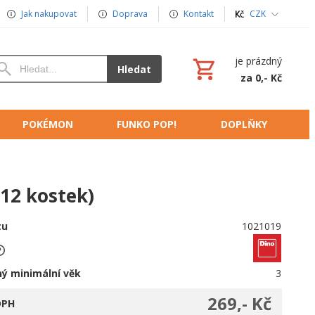
Jak nakupovat
Doprava
Kontakt
CZK
je prázdný
Hledat
za 0,- Kč
POKÉMON
FUNKO POP!
DOPLŇKY
(12 kostek)
tu
1021019
ý minimální věk
3
269,- Kč
DPH