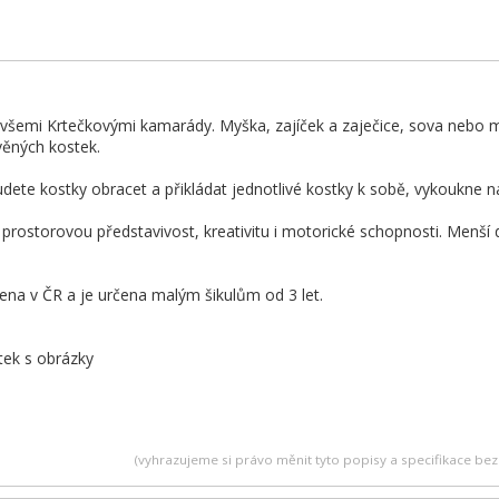
všemi Krtečkovými kamarády. Myška, zajíček a zaječice, sova nebo m
věných kostek.
udete kostky obracet a přikládat jednotlivé kostky k sobě, vykoukne na
í prostorovou představivost, kreativitu i motorické schopnosti. Menší 
ena v ČR a je určena malým šikulům od 3 let.
tek s obrázky
(vyhrazujeme si právo měnit tyto popisy a specifikace b