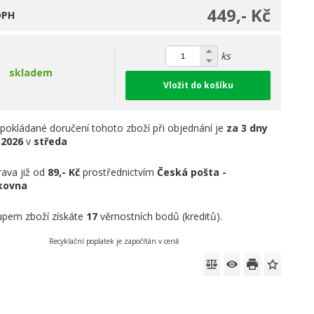
449,- Kč
DPH
ks
skladem
Vložit do košíku
pokládané doručení tohoto zboží při objednání je
za 3 dny
.2026
v
středa
ava již od
89,- Kč
prostřednictvím
Česká pošta -
íkovna
pem zboží získáte
17
věrnostních bodů (kreditů).
Recyklační poplatek je započítán v ceně