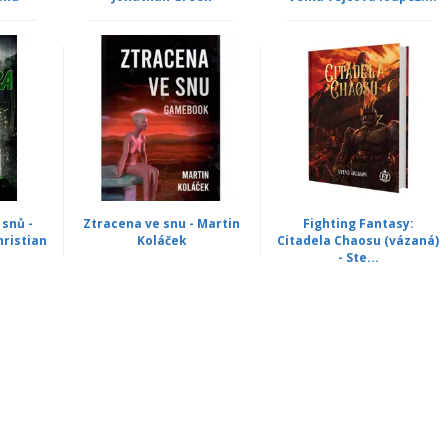
snů -
Ztracena ve snu - Martin
Fighting Fantasy:
hristian
Koláček
Citadela Chaosu (vázaná)
- Ste...