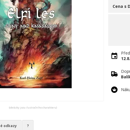
Cena s 
Před
12.8
Dopr
Bal
Náku
(obrázky jsou ilustračního charakteru)
né odkazy
?