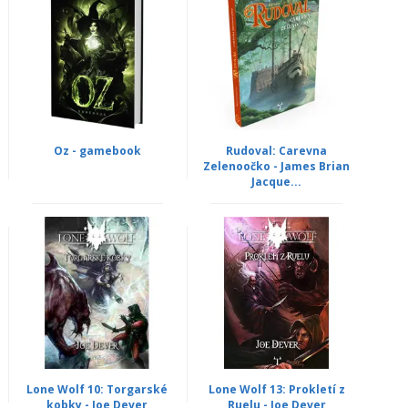
Oz - gamebook
Rudoval: Carevna
Zelenoočko - James Brian
Jacque...
Lone Wolf 10: Torgarské
Lone Wolf 13: Prokletí z
kobky - Joe Dever
Ruelu - Joe Dever