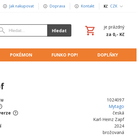
Jak nakupovat
Doprava
Kontakt
CZK
je prázdný
Hledat
za 0,- Kč
POKÉMON
FUNKO POP!
DOPLŇKY
pf
tu
1024097
Mytago
verze
česká
Karl-Heinz Zapf
í
2024
brožovaná