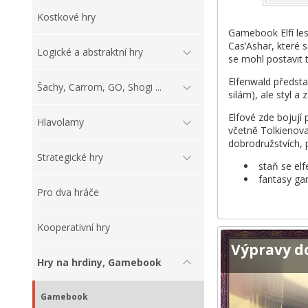
Kostkové hry
Gamebook Elfí les
Cas’Ashar, které 
Logické a abstraktní hry
se mohl postavit 
Elfenwald předsta
Šachy, Carrom, GO, Shogi ...
silám), ale styl a
Elfové zde bojují
Hlavolamy
včetně Tolkienova 
dobrodružstvích,
Strategické hry
staň se elf
fantasy g
Pro dva hráče
Kooperativní hry
Výpravy d
Hry na hrdiny, Gamebook
Gamebook