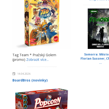
Somorra: Město 
Tag Team * Pražský Golem
Florian Sussner, C
(promo)
Zobrazit více...
...
14.04.2026
BoardBros (novinky)