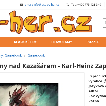
email: info@ostrov-her.cz
Tel.: +420 775 421 349
KLASICKÉ HRY
HLAVOLAMY
PUZZLE
iny, Gamebook
/
Gamebook
Stíny nad Kazašárem - Karl-Heinz Za
ID produk
Výrobce
Jazyková 
Autor
Rok vydán
Vazba