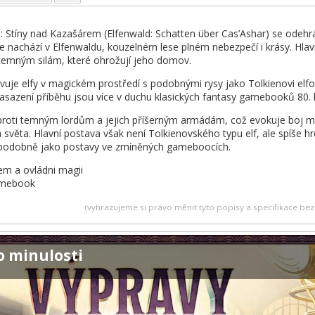
: Stíny nad Kazašárem (Elfenwald: Schatten über Cas’Ashar) se odehrá
se nachází v Elfenwaldu, kouzelném lese plném nebezpečí i krásy. Hlavn
temným silám, které ohrožují jeho domov.
vuje elfy v magickém prostředí s podobnými rysy jako Tolkienovi elfo
 zasazení příběhu jsou více v duchu klasických fantasy gamebooků 80. 
 proti temným lordům a jejich příšerným armádám, což evokuje boj mez
světa. Hlavní postava však není Tolkienovského typu elf, ale spíše hrdi
 podobně jako postavy ve zmíněných gameboocích.
em a ovládni magii
amebook
(vyhrazujeme si právo měnit tyto popisy a specifikace b
o minulosti