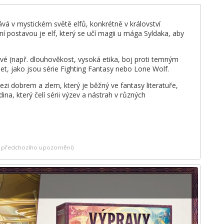
vá v mystickém světě elfů, konkrétně v království
í postavou je elf, který se učí magii u mága Syldaka, aby
vé (např. dlouhověkost, vysoká etika, boj proti temným
let, jako jsou série Fighting Fantasy nebo Lone Wolf.
i dobrem a zlem, který je běžný ve fantasy literatuře,
na, který čelí sérii výzev a nástrah v různých
ez předchozího upozornění)