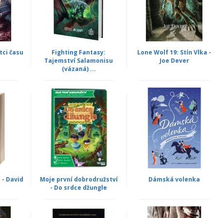
tci času
Fighting Fantasy:
Lone Wolf 19: Stín Vlka -
Tajemství Salamonisu
Joe Dever
(vázaná) ...
 - David
Moje první dobrodružství
Dámská volenka
- Do srdce džungle