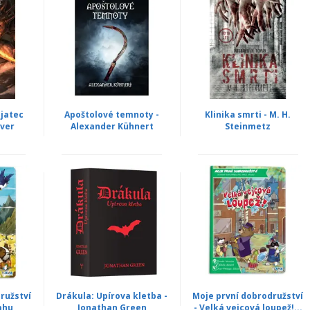
ajatec
Apoštolové temnoty -
Klinika smrti - M. H.
ever
Alexander Kühnert
Steinmetz
ružství
Drákula: Upírova kletba -
Moje první dobrodružství
ahu
Jonathan Green
- Velká vejcová loupež!...