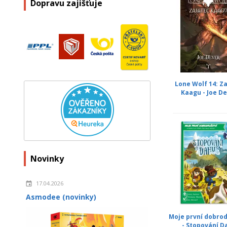
Dopravu zajišťuje
Lone Wolf 14: Z
Kaagu - Joe D
Novinky
17.04.2026
Asmodee (novinky)
Moje první dobrod
- Stopování D