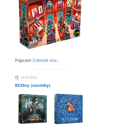
Popcorn
Zobrazit více...
02.04.2026
REXhry (novinky)