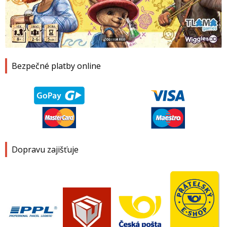
1
2
3
4
Bezpečné platby online
Dopravu zajišťuje