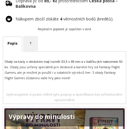
Doprava již od
89,- Kč
prostřednictvím
Česká pošta -
Balíkovna
Nákupem zboží získáte
4
věrnostních bodů (kreditů).
Recyklační poplatek je započítán v ceně
Popis
?
Obaly na karty s obrázkem
mají rozměr 63,5 x 88 mm a v balíčku jich nalezenete 50
Obaly jsou určeny speciálně pro deskové a karetní hry od Fantasy Flight
ks.
Games, ale je možné je použít i u ostatních výrobců her. S obaly Fantasy
Flight Games zůstanou vaše hry jako nové!
(vyhrazujeme si právo měnit tyto popisy a specifikace bez předchozího
upozornění)
Výpravy do minulosti