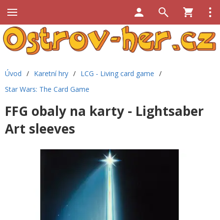
Úvod
/
Karetní hry
/
LCG - Living card game
/
Star Wars: The Card Game
FFG obaly na karty - Lightsaber
Art sleeves