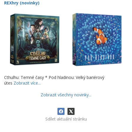
REXhry (novinky)
Cthulhu: Temné časy * Pod hladinou: Velký bariérový
útes
Zobrazit více...
Zobrazit všechny novinky...
Sdílet aktuální stránku