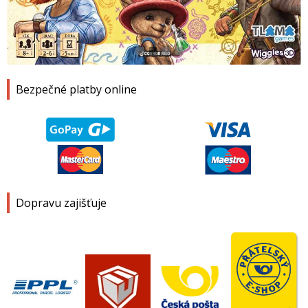
1
2
3
4
Bezpečné platby online
Dopravu zajišťuje