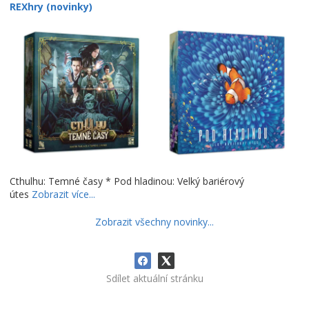
REXhry (novinky)
Cthulhu: Temné časy * Pod hladinou: Velký bariérový
útes
Zobrazit více...
Zobrazit všechny novinky...
Sdílet aktuální stránku