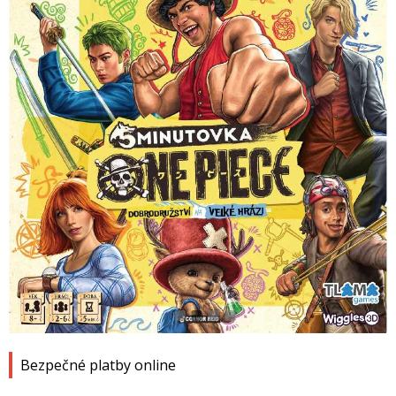
1
2
3
4
Bezpečné platby online