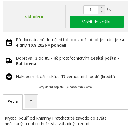
ks
skladem
Vložit do košíku
Předpokládané doručení tohoto zboží při objednání je
za
4 dny
10.8.2026
v
pondělí
Doprava již od
89,- Kč
prostřednictvím
Česká pošta -
Balíkovna
Nákupem zboží získáte
17
věrnostních bodů (kreditů).
Recyklační poplatek je započítán v ceně
Popis
?
Krystal bouří od Rhianny Pratchett tě zavede do světa
nečekaných dobrodružství a záhadných zemí.