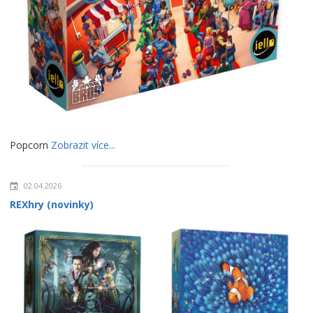
Popcorn
Zobrazit více...
02.04.2026
REXhry (novinky)