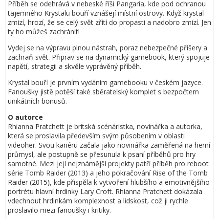
Příběh se odehrává v nebeské říši Pangaria, kde pod ochranou
tajemného Krystalu bouří vznášejí místní ostrovy. Když krystal
zmizí, hrozí, že se celý svět zřítí do propasti a nadobro zmizí. Jen
ty ho můžeš zachránit!
Vydej se na výpravu plnou nástrah, poraz nebezpečné příšery a
zachraň svět. Připrav se na dynamický gamebook, který spojuje
napětí, strategii a skvěle vyprávěný příběh.
Krystal bouří je prvním vydáním gamebooku v českém jazyce.
Fanoušky jistě potěší také sběratelský komplet s bezpočtem
unikátních bonusů.
O autorce
Rhianna Pratchett je britská scénáristka, novinářka a autorka,
která se proslavila především svým působením v oblasti
videoher. Svou kariéru začala jako novinářka zaměřená na herní
průmysl, ale postupně se přesunula k psaní příběhů pro hry
samotné. Mezi její nejznámější projekty patří příběh pro reboot
série Tomb Raider (2013) a jeho pokračování Rise of the Tomb
Raider (2015), kde přispěla k vytvoření hlubšího a emotivnějšího
portrétu hlavní hrdinky Lary Croft. Rhianna Pratchett dokázala
vdechnout hrdinkám komplexnost a lidskost, což ji rychle
proslavilo mezi fanoušky i kritiky.