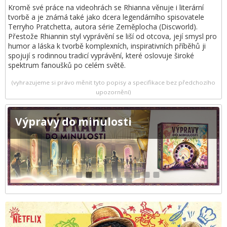
Kromě své práce na videohrách se Rhianna věnuje i literární
tvorbě a je známá také jako dcera legendárního spisovatele
Terryho Pratchetta, autora série Zeměplocha (Discworld).
Přestože Rhiannin styl vyprávění se liší od otcova, její smysl pro
humor a láska k tvorbě komplexních, inspirativních příběhů ji
spojují s rodinnou tradicí vyprávění, které oslovuje široké
spektrum fanoušků po celém světě.
(vyhrazujeme si právo měnit tyto popisy a specifikace bez předchozího
upozornění)
Výpravy do minulosti
1
2
3
4
5
6
7
8
9
10
11
12