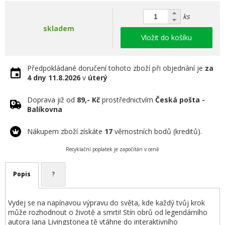
ks
skladem
Vložit do košíku
Předpokládané doručení tohoto zboží při objednání je
za
4 dny
11.8.2026
v
úterý
Doprava již od
89,- Kč
prostřednictvím
Česká pošta -
Balíkovna
Nákupem zboží získáte
17
věrnostních bodů (kreditů).
Recyklační poplatek je započítán v ceně
Popis
?
Vydej se na napínavou výpravu do světa, kde každý tvůj krok
může rozhodnout o životě a smrti! Stín obrů od legendárního
autora Iana Livingstonea tě vtáhne do interaktivního