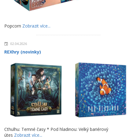
Popcorn
Zobrazit více...
02.04.2026
REXhry (novinky)
Cthulhu: Temné časy * Pod hladinou: Velký bariérový
útes
Zobrazit více...