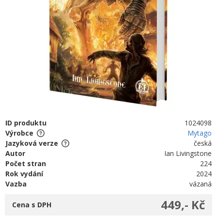
ID produktu
1024098
Výrobce
Mytago
Jazyková verze
česká
Autor
Ian Livingstone
Počet stran
224
Rok vydání
2024
Vazba
vázaná
449,- Kč
Cena s DPH