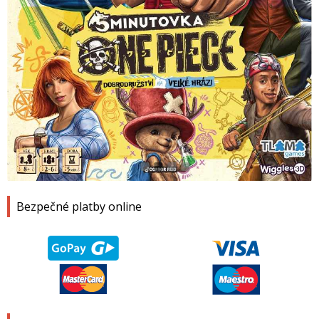
1
2
3
4
Bezpečné platby online