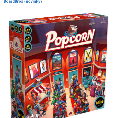
BoardBros (novinky)