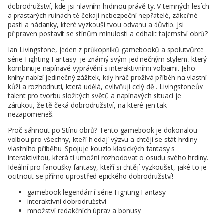
dobrodružství, kde jsi hlavním hrdinou právě ty. V temných lesích
a prastarých ruinách tě čekají nebezpeční nepřátelé, zákeřné
pasti a hádanky, které vyzkouší tvou odvahu a důvtip. Jsi
připraven postavit se stínům minulosti a odhalit tajemství obrů?
Ian Livingstone, jeden z průkopníků gamebooků a spolutvůrce
série Fighting Fantasy, je známý svým jedinečným stylem, který
kombinuje napínavé vyprávění s interaktivními volbami. Jeho
knihy nabízí jedinečný zážitek, kdy hráč prožívá příběh na vlastní
kůži a rozhodnutí, která udělá, ovlivňují celý děj. Livingstoneův
talent pro tvorbu složitých světů a napínavých situací je
zárukou, že tě čeká dobrodružství, na které jen tak
nezapomeneš.
Proč sáhnout po Stínu obrů? Tento gamebook je dokonalou
volbou pro všechny, kteří hledají výzvu a chtějí se stát hrdiny
vlastního příběhu. Spojuje kouzlo klasických fantasy s
interaktivitou, která ti umožní rozhodovat o osudu svého hrdiny.
Ideální pro fanoušky fantasy, kteří si chtějí vyzkoušet, jaké to je
ocitnout se přímo uprostřed epického dobrodružství!
gamebook legendární série Fighting Fantasy
interaktivní dobrodružství
množství redakčních úprav a bonusy