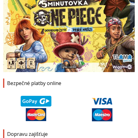
1
2
3
4
Bezpečné platby online
Dopravu zajišťuje