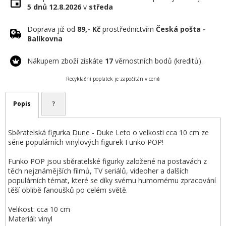
5 dnů
12.8.2026
v
středa
Doprava již od
89,- Kč
prostřednictvím
Česká pošta -
Balíkovna
Nákupem zboží získáte
17
věrnostních bodů (kreditů).
Recyklační poplatek je započítán v ceně
Popis
?
Sběratelská figurka Dune - Duke Leto o velkosti cca 10 cm ze
série populárních vinylových figurek Funko POP!
Funko POP jsou sběratelské figurky založené na postavách z
těch nejznámějších filmů, TV seriálů, videoher a dalších
populárních témat, které se díky svému humornému zpracování
těší oblibě fanoušků po celém světě.
Velikost: cca 10 cm
Materiál: vinyl