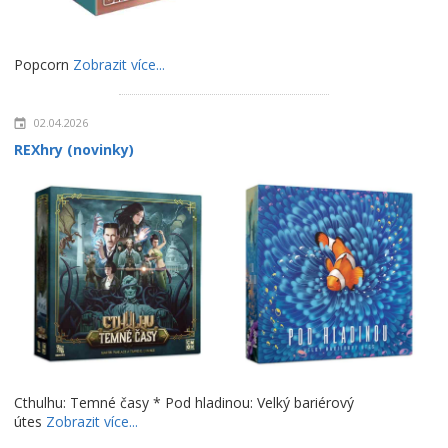
Popcorn
Zobrazit více...
02.04.2026
REXhry (novinky)
Cthulhu: Temné časy * Pod hladinou: Velký bariérový
útes
Zobrazit více...