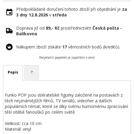
Předpokládané doručení tohoto zboží při objednání je
za
3 dny
12.8.2026
v
středa
Doprava již od
89,- Kč
prostřednictvím
Česká pošta -
Balíkovna
Nákupem zboží získáte
17
věrnostních bodů (kreditů).
Recyklační poplatek je započítán v ceně
Popis
?
Funko POP jsou sběratelské figurky založené na postavách z
těch nejznámějších filmů, TV seriálů, videoher a dalších
populárních témat, které se díky svému humornému zpracování
těší oblibě fanoušků po celém světě.
Velikost: cca 10 cm
Materiál: vinyl