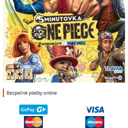
1
2
3
4
Bezpečné platby online