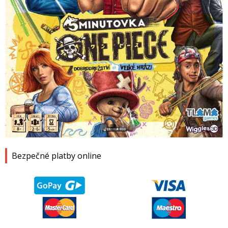
1
2
3
4
Bezpečné platby online