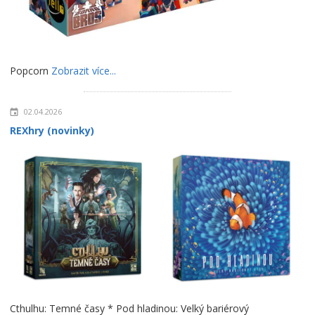
Popcorn
Zobrazit více...
02.04.2026
REXhry (novinky)
Cthulhu: Temné časy * Pod hladinou: Velký bariérový