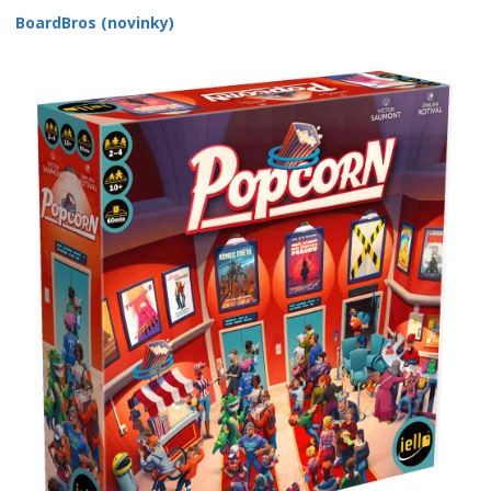
BoardBros (novinky)