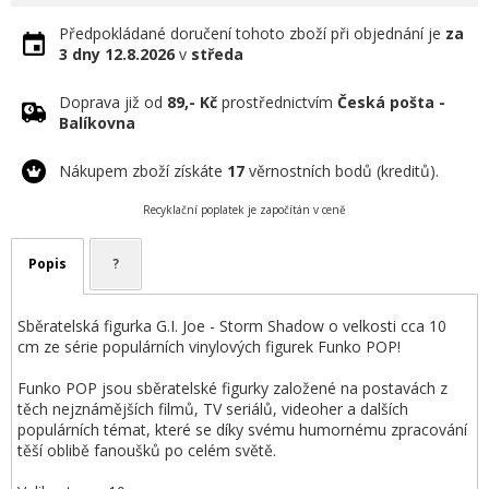
Předpokládané doručení tohoto zboží při objednání je
za
3 dny
12.8.2026
v
středa
Doprava již od
89,- Kč
prostřednictvím
Česká pošta -
Balíkovna
Nákupem zboží získáte
17
věrnostních bodů (kreditů).
Recyklační poplatek je započítán v ceně
Popis
?
Sběratelská figurka G.I. Joe - Storm Shadow o velkosti cca 10
cm ze série populárních vinylových figurek Funko POP!
Funko POP jsou sběratelské figurky založené na postavách z
těch nejznámějších filmů, TV seriálů, videoher a dalších
populárních témat, které se díky svému humornému zpracování
těší oblibě fanoušků po celém světě.