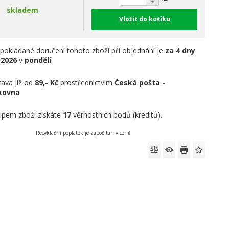
skladem
Vložit do košíku
pokládané doručení tohoto zboží při objednání je
za 4 dny
.2026
v
pondělí
ava již od
89,- Kč
prostřednictvím
Česká pošta -
íkovna
pem zboží získáte
17
věrnostních bodů (kreditů).
Recyklační poplatek je započítán v ceně