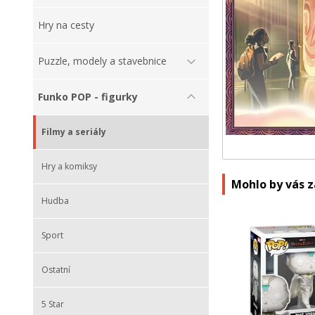
Hry na cesty
Puzzle, modely a stavebnice
Funko POP - figurky
Filmy a seriály
Hry a komiksy
Mohlo by vás 
Hudba
Sport
Ostatní
5 Star