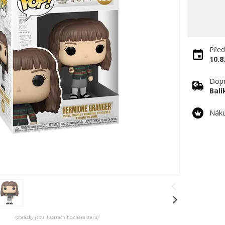
Před
10.8
Dopr
Bal
Náku
(obrázky jsou ilustračního charakteru)