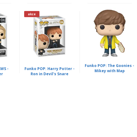
akce
Funko POP: The Goonies -
WS -
Funko POP: Harry Potter -
Mikey with Map
er
Ron in Devil's Snare