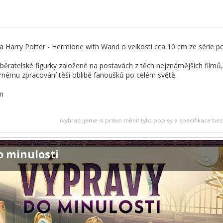
ka Harry Potter - Hermione with Wand o velkosti cca 10 cm ze série p
ěratelské figurky založené na postavách z těch nejznámějších filmů, T
nému zpracování těší oblibě fanoušků po celém světě.
cm
(vyhrazujeme si právo měnit tyto popisy a specifikace b
o minulosti