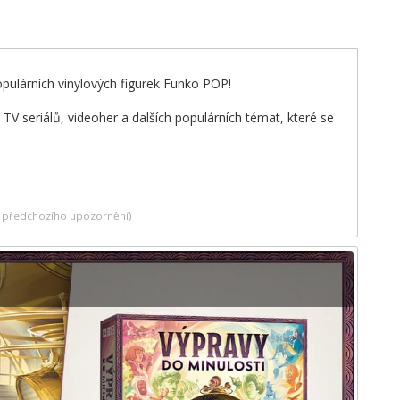
opulárních vinylových figurek Funko POP!
V seriálů, videoher a dalších populárních témat, které se
ez předchozího upozornění)