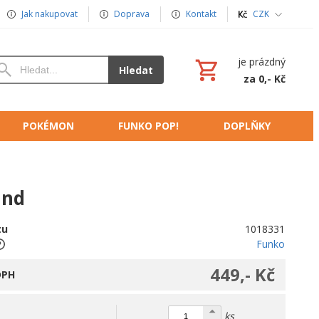
Jak nakupovat
Doprava
Kontakt
CZK
je prázdný
Hledat
za 0,- Kč
POKÉMON
FUNKO POP!
DOPLŇKY
and
tu
1018331
Funko
449,- Kč
DPH
ks