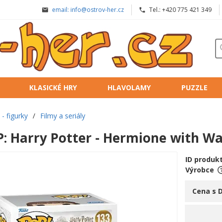
email: info@ostrov-her.cz
Tel.: +420 775 421 349
KLASICKÉ HRY
HLAVOLAMY
PUZZLE
- figurky
/
Filmy a seriály
: Harry Potter - Hermione with W
ID produk
Výrobce
Cena s 