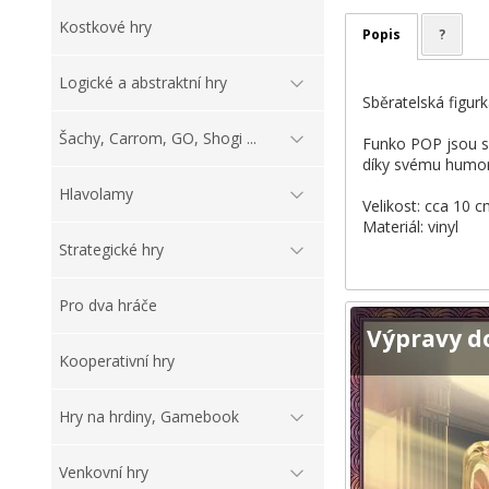
Kostkové hry
Popis
?
Logické a abstraktní hry
Sběratelská figur
Šachy, Carrom, GO, Shogi ...
Funko POP jsou sb
díky svému humor
Hlavolamy
Velikost: cca 10 
Materiál: vinyl
Strategické hry
Pro dva hráče
Výpravy d
Kooperativní hry
Hry na hrdiny, Gamebook
Venkovní hry