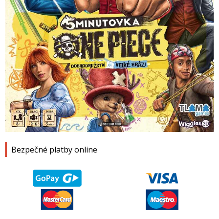
1
2
3
4
Bezpečné platby online