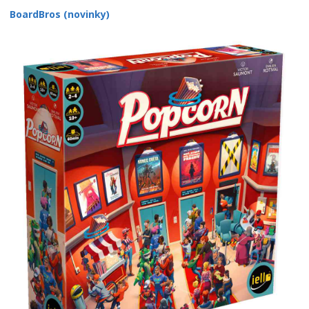
BoardBros (novinky)