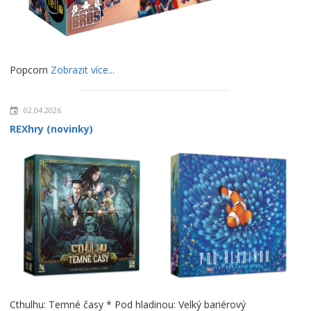
Popcorn
Zobrazit více...
02.04.2026
REXhry (novinky)
Cthulhu: Temné časy * Pod hladinou: Velký bariérový