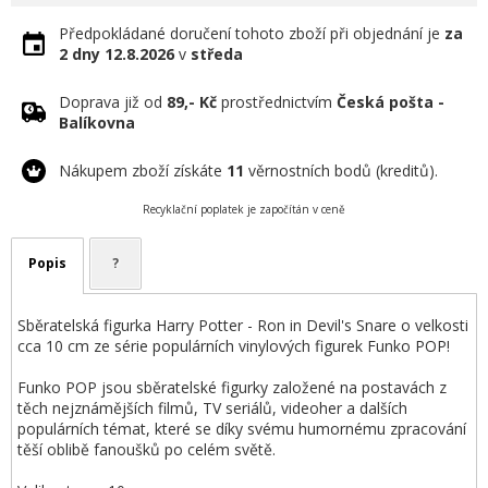
Předpokládané doručení tohoto zboží při objednání je
za
2 dny
12.8.2026
v
středa
Doprava již od
89,- Kč
prostřednictvím
Česká pošta -
Balíkovna
Nákupem zboží získáte
11
věrnostních bodů (kreditů).
Recyklační poplatek je započítán v ceně
Popis
?
Sběratelská figurka Harry Potter - Ron in Devil's Snare o velkosti
cca 10 cm ze série populárních vinylových figurek Funko POP!
Funko POP jsou sběratelské figurky založené na postavách z
těch nejznámějších filmů, TV seriálů, videoher a dalších
populárních témat, které se díky svému humornému zpracování
těší oblibě fanoušků po celém světě.