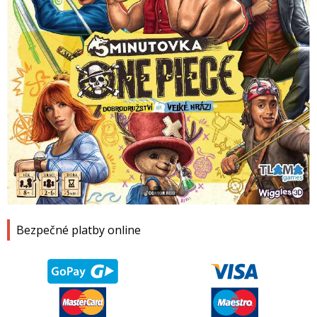
1
2
3
4
Bezpečné platby online