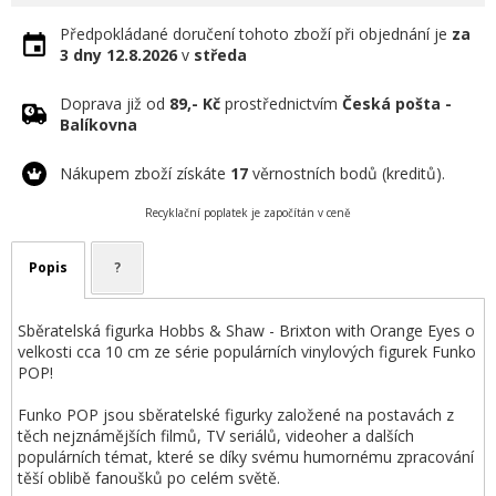
Předpokládané doručení tohoto zboží při objednání je
za
3 dny
12.8.2026
v
středa
Doprava již od
89,- Kč
prostřednictvím
Česká pošta -
Balíkovna
Nákupem zboží získáte
17
věrnostních bodů (kreditů).
Recyklační poplatek je započítán v ceně
Popis
?
Sběratelská figurka Hobbs & Shaw - Brixton with Orange Eyes o
velkosti cca 10 cm ze série populárních vinylových figurek Funko
POP!
Funko POP jsou sběratelské figurky založené na postavách z
těch nejznámějších filmů, TV seriálů, videoher a dalších
populárních témat, které se díky svému humornému zpracování
těší oblibě fanoušků po celém světě.