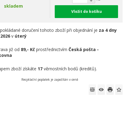
skladem
Vložit do košíku
pokládané doručení tohoto zboží při objednání je
za 4 dny
.2026
v
úterý
ava již od
89,- Kč
prostřednictvím
Česká pošta -
íkovna
pem zboží získáte
17
věrnostních bodů (kreditů).
Recyklační poplatek je započítán v ceně