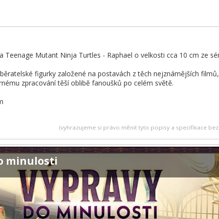
ka Teenage Mutant Ninja Turtles - Raphael o velkosti cca 10 cm ze sé
ěratelské figurky založené na postavách z těch nejznámějších filmů, T
nému zpracování těší oblibě fanoušků po celém světě.
cm
(vyhrazujeme si právo měnit tyto popisy a specifikace b
o minulosti