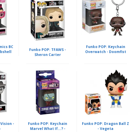
mics BC
Funko POP: Keychain
Funko POP: TFAWS -
bshell
Overwatch - Doomfist
Sheron Carter
ision -
Funko POP: Keychain
Funko POP: Dragon Ball Z
)
Marvel What If...? -
- Vegeta