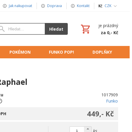
Jak nakupovat
Doprava
Kontakt
CZK
je prázdný
Hledat
za 0,- Kč
POKÉMON
FUNKO POP!
DOPLŇKY
Raphael
tu
1017909
Funko
449,- Kč
DPH
ks