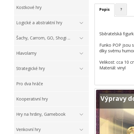
Kostkové hry
Popis
?
Logické a abstraktní hry
Sběratelská figur
Šachy, Carrom, GO, Shogi ...
Funko POP jsou sb
díky svému humor
Hlavolamy
Velikost: cca 10 
Materiál: vinyl
Strategické hry
Pro dva hráče
Výpravy d
Kooperativní hry
Hry na hrdiny, Gamebook
Venkovní hry