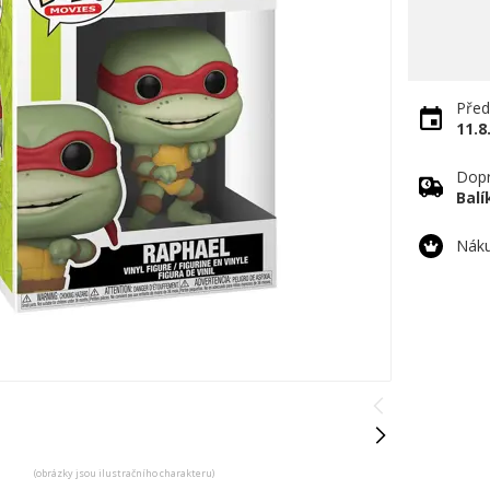
Před
11.8
Dopr
Bal
Náku
(obrázky jsou ilustračního charakteru)