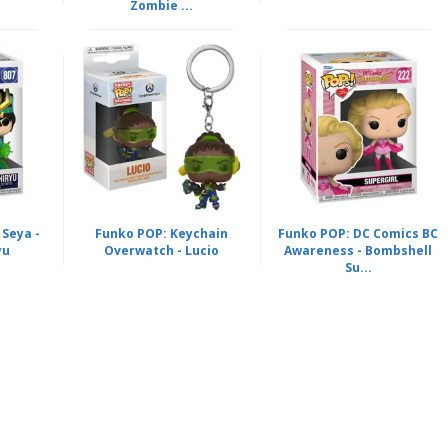
Zombie ...
 Seya -
Funko POP: Keychain
Funko POP: DC Comics BC
yu
Overwatch - Lucio
Awareness - Bombshell
Su...