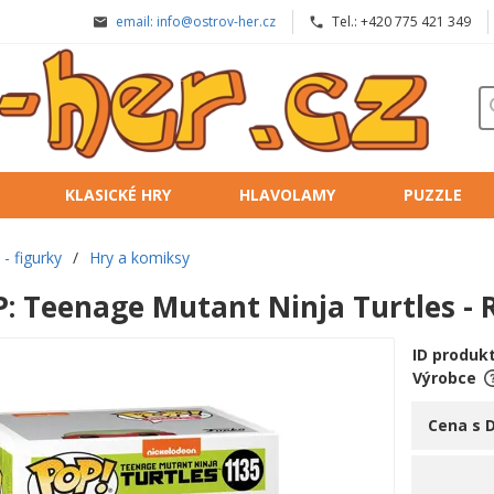
email: info@ostrov-her.cz
Tel.: +420 775 421 349
KLASICKÉ HRY
HLAVOLAMY
PUZZLE
- figurky
/
Hry a komiksy
: Teenage Mutant Ninja Turtles - 
ID produk
Výrobce
Cena s 