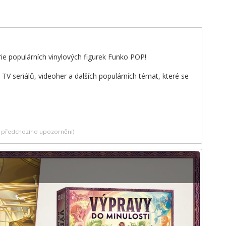
rie populárních vinylových figurek Funko POP!
V seriálů, videoher a dalších populárních témat, které se
ez předchozího upozornění)