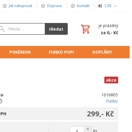
Jak nakupovat
Doprava
Kontakt
CZK
je prázdný
Hledat
za 0,- Kč
POKÉMON
FUNKO POP!
DOPLŇKY
akce
tu
1016805
Funko
299,- Kč
DPH
ks