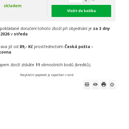
skladem
Vložit do košíku
pokládané doručení tohoto zboží při objednání je
za 3 dny
.2026
v
středa
ava již od
89,- Kč
prostřednictvím
Česká pošta -
íkovna
pem zboží získáte
11
věrnostních bodů (kreditů).
Recyklační poplatek je započítán v ceně