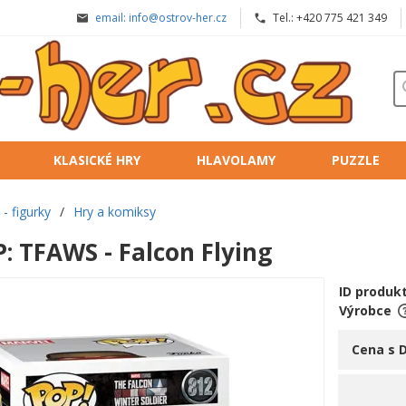
email: info@ostrov-her.cz
Tel.: +420 775 421 349
KLASICKÉ HRY
HLAVOLAMY
PUZZLE
- figurky
/
Hry a komiksy
: TFAWS - Falcon Flying
ID produk
Výrobce
Cena s 