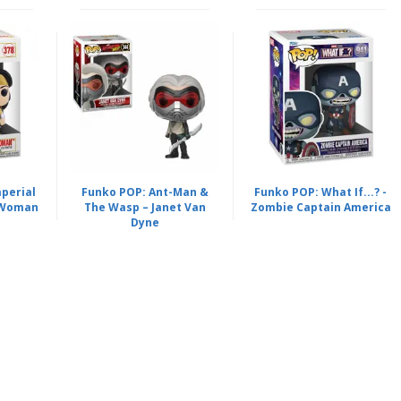
perial
Funko POP: Ant-Man &
Funko POP: What If...? -
 Woman
The Wasp – Janet Van
Zombie Captain America
Dyne