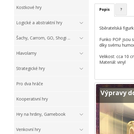
Kostkové hry
Popis
?
Logické a abstraktní hry
Sběratelská figur
Šachy, Carrom, GO, Shogi ...
Funko POP jsou sb
díky svému humor
Hlavolamy
Velikost: cca 10 
Materiál: vinyl
Strategické hry
Pro dva hráče
Výpravy d
Kooperativní hry
Hry na hrdiny, Gamebook
Venkovní hry