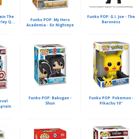
ain The
Funko POP: G.I. Joe - The
Funko POP: My Hero
ley Q...
Baroness
Academia - Sir Nighteye
Funko POP: Bakugan -
Funko POP: Pokemon -
rvel
Shun
Pikachu 10''
aptain