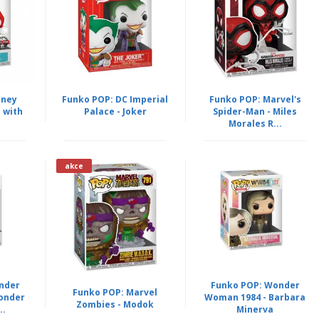
sney
Funko POP: DC Imperial
Funko POP: Marvel's
e with
Palace - Joker
Spider-Man - Miles
Morales R...
akce
nder
Funko POP: Wonder
Funko POP: Marvel
onder
Woman 1984 - Barbara
Zombies - Modok
..
Minerva