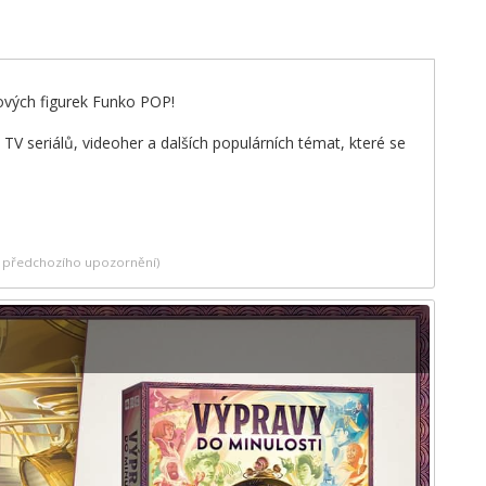
lových figurek Funko POP!
V seriálů, videoher a dalších populárních témat, které se
ez předchozího upozornění)