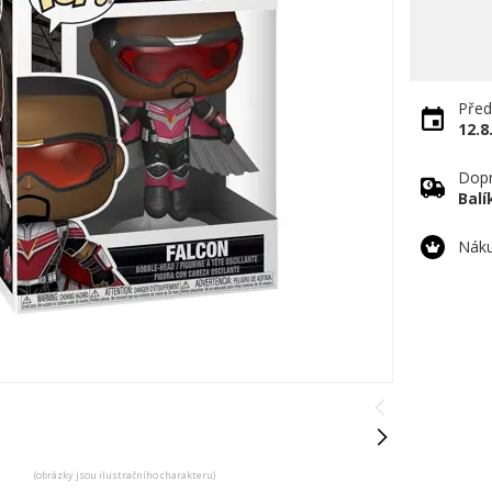
Před
12.8
Dopr
Bal
Náku
(obrázky jsou ilustračního charakteru)