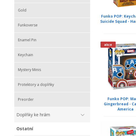
Gold
Funko POP: Keych
Suicide Squad - Har
Funkoverse
Enamel Pin
akce
Keychain
Mystery Minis
Protektory a doplňky
Funko POP: Ma
Preorder
Gingerbread - C
America
Doplňky ke hrám
Ostatní