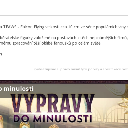
ka TFAWS - Falcon Flying velkosti cca 10 cm ze série populárních viny
ěratelské figurky založené na postavách z těch nejznámějších filmů, T
nému zpracování těší oblibě fanoušků po celém světě.
cm
(vyhrazujeme si právo měnit tyto popisy a specifikace b
o minulosti