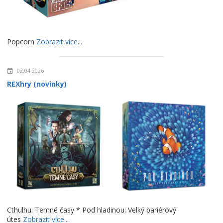
Popcorn
Zobrazit více...
02.04.2026
REXhry (novinky)
Cthulhu: Temné časy * Pod hladinou: Velký bariérový
útes
Zobrazit více...