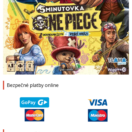
1
2
3
4
Bezpečné platby online