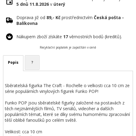
5 dnů
11.8.2026
v
úterý
Doprava již od
89,- Kč
prostřednictvím
Česká pošta -
Balíkovna
Nákupem zboží získáte
17
věrnostních bodů (kreditů).
Recyklační poplatek je započítán v ceně
Popis
?
Sběratelská figurka The Craft - Rochelle o velkosti cca 10 cm ze
série populárních vinylových figurek Funko POP!
Funko POP jsou sběratelské figurky založené na postavách z
těch nejznámějších filmů, TV seriálů, videoher a dalších
populárních témat, které se díky svému humornému zpracování
těší oblibě fanoušků po celém světě.
Velikost: cca 10 cm