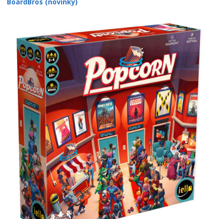
BoardBros (novinky)