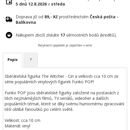
5 dnů
12.8.2026
v
středa
Doprava již od
89,- Kč
prostřednictvím
Česká pošta -
Balíkovna
Nákupem zboží získáte
17
věrnostních bodů (kreditů).
Recyklační poplatek je započítán v ceně
Popis
?
Sběratelská figurka The Witcher - Ciri a velkosti cca 10 cm ze
série populárních vinylových figurek Funko POP!
Funko POP jsou sběratelské figurky založené na postavách z
těch nejznámějších filmů, TV seriálů, videoher a dalších
populárních témat, které se díky svému humornému zpracování
těší oblibě fanoušků po celém světě.
Velikost: cca 10 cm
Materiál: vinyl