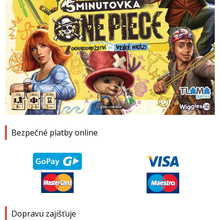
1
2
3
4
Bezpečné platby online
Dopravu zajišťuje