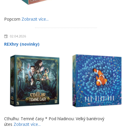
Popcorn
Zobrazit více...
02.04.2026
REXhry (novinky)
Cthulhu: Temné časy * Pod hladinou: Velký bariérový
útes
Zobrazit více...