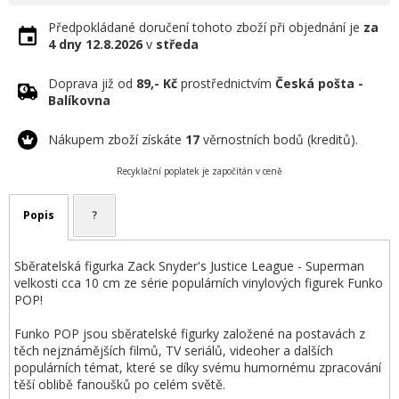
Předpokládané doručení tohoto zboží při objednání je
za
4 dny
12.8.2026
v
středa
Doprava již od
89,- Kč
prostřednictvím
Česká pošta -
Balíkovna
Nákupem zboží získáte
17
věrnostních bodů (kreditů).
Recyklační poplatek je započítán v ceně
Popis
?
Sběratelská figurka Zack Snyder's Justice League - Superman
velkosti cca 10 cm ze série populárních vinylových figurek Funko
POP!
Funko POP jsou sběratelské figurky založené na postavách z
těch nejznámějších filmů, TV seriálů, videoher a dalších
populárních témat, které se díky svému humornému zpracování
těší oblibě fanoušků po celém světě.