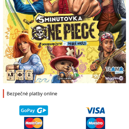
1
2
3
4
Bezpečné platby online