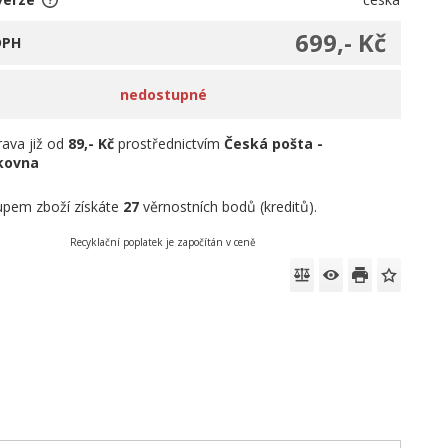
699,- Kč
DPH
nedostupné
ava již od
89,- Kč
prostřednictvím
Česká pošta -
íkovna
pem zboží získáte
27
věrnostních bodů (kreditů).
Recyklační poplatek je započítán v ceně