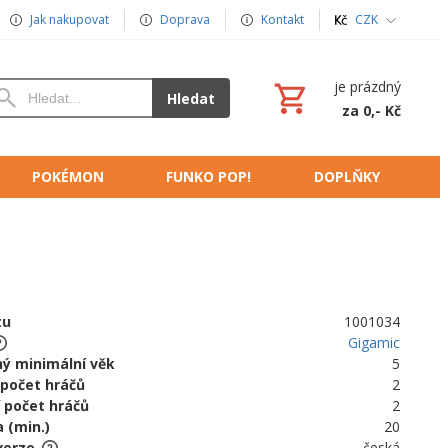
Jak nakupovat
Doprava
Kontakt
CZK
je prázdný
Hledat
za 0,- Kč
POKÉMON
FUNKO POP!
DOPLŇKY
tu
1001034
Gigamic
ý minimální věk
5
 počet hráčů
2
 počet hráčů
2
 (min.)
20
verze
česká