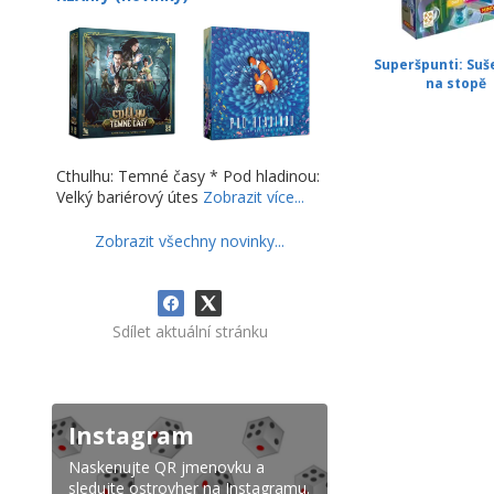
Superšpunti: Su
na stopě
Cthulhu: Temné časy * Pod hladinou:
Velký bariérový útes
Zobrazit více...
Zobrazit všechny novinky...
Sdílet aktuální stránku
Instagram
Naskenujte QR jmenovku a
sledujte ostrovher na Instagramu.