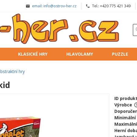
email: info@ostrov-her.cz
Tel.: +420 775 421 349
KLASICKÉ HRY
HLAVOLAMY
PUZZLE
bstraktní hry
kid
ID produk
Výrobce
Doporučen
Minimální
Maximální
Herní doba
Jazyková 