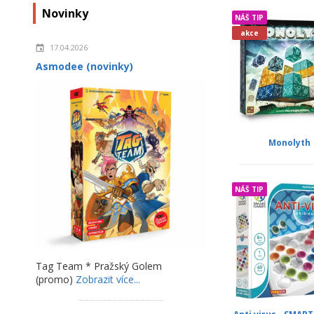
Novinky
NÁŠ TIP
akce
17.04.2026
Asmodee (novinky)
Monolyth
NÁŠ TIP
Tag Team * Pražský Golem
(promo)
Zobrazit více...