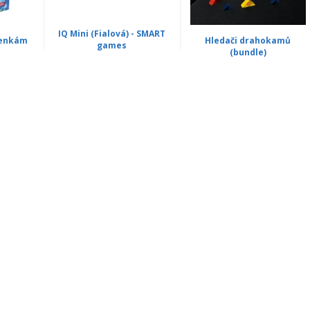
IQ Mini (Fialová) - SMART
šenkám
Hledači drahokamů
games
(bundle)