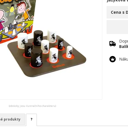
Cena s 
Dopr
Bal
Náku
(obrázky jsou ilustračního charakteru)
é produkty
?