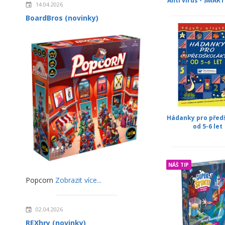
Anti virus - SMAR
14.04.2026
BoardBros (novinky)
Hádanky pro před
od 5-6 let
NÁŠ TIP
Popcorn
Zobrazit více...
02.04.2026
REXhry (novinky)