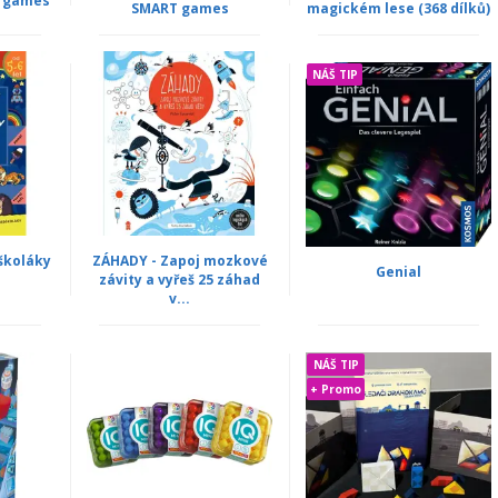
T games
SMART games
magickém lese (368 dílků)
NÁŠ TIP
školáky
ZÁHADY - Zapoj mozkové
Genial
závity a vyřeš 25 záhad
v...
NÁŠ TIP
+ Promo