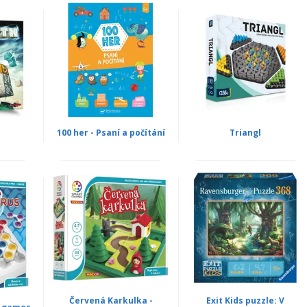
100 her - Psaní a počítání
Triangl
Červená Karkulka -
Exit Kids puzzle: V