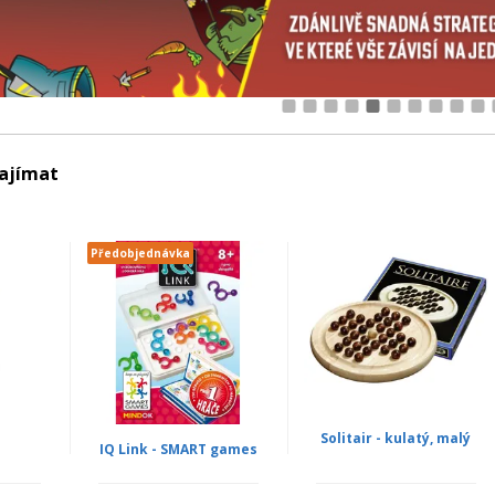
1
2
3
4
5
6
7
8
9
10
zajímat
Předobjednávka
Solitair - kulatý, malý
IQ Link - SMART games