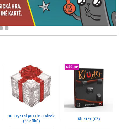
11
12
NÁŠ TIP
3D Crystal puzzle - Dárek
Kluster (CZ)
(38 dílků)