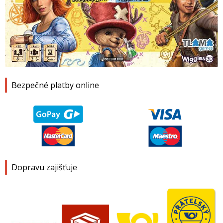
1
2
3
4
Bezpečné platby online
Dopravu zajišťuje