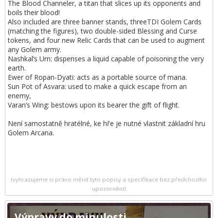
The Blood Channeler, a titan that slices up its opponents and
boils their blood!
Also included are three banner stands, threeTDI Golem Cards
(matching the figures), two double-sided Blessing and Curse
tokens, and four new Relic Cards that can be used to augment
any Golem army.
Nashkal’s Urn: dispenses a liquid capable of poisoning the very
earth.
Ewer of Ropan-Dyati: acts as a portable source of mana.
Sun Pot of Asvara: used to make a quick escape from an
enemy,
Varan’s Wing: bestows upon its bearer the gift of flight.
Není samostatně hratélné, ke hře je nutné vlastnit základní hru
Golem Arcana.
(vyhrazujeme si právo měnit tyto popisy a specifikace bez předchozího
upozornění)
Výpravy do minulosti