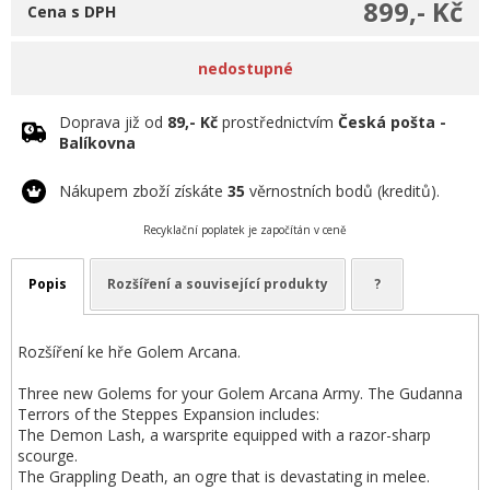
899,- Kč
Cena s DPH
nedostupné
Doprava již od
89,- Kč
prostřednictvím
Česká pošta -
Balíkovna
Nákupem zboží získáte
35
věrnostních bodů (kreditů).
Recyklační poplatek je započítán v ceně
Popis
Rozšíření a související produkty
?
Rozšíření ke hře Golem Arcana.
Three new Golems for your Golem Arcana Army. The Gudanna
Terrors of the Steppes Expansion includes:
The Demon Lash, a warsprite equipped with a razor-sharp
scourge.
The Grappling Death, an ogre that is devastating in melee.