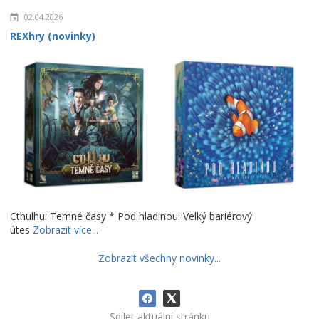
02.04.2026
REXhry (novinky)
Cthulhu: Temné časy * Pod hladinou: Velký bariérový
útes
Zobrazit více...
Zobrazit všechny novinky...
Sdílet aktuální stránku