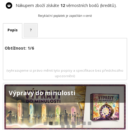
Nákupem zboží získáte
12
věrnostních bodů (kreditů).
Recyklační poplatek je započítán v ceně
Popis
?
Obtížnost: 1/6
(vyhrazujeme si právo měnit tyto popisy a specifikace bez předchozího
upozornění)
Výpravy do minulosti
1
2
3
4
5
6
7
8
9
10
11
12