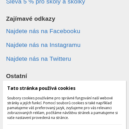
Sleva 5 % pro školy a školky
Zajímavé odkazy
Najdete nás na Facebooku
Najdete nás na Instagramu
Najdete nás na Twitteru
Ostatní
Sledování zásilek
Tato stránka používá cookies
Soubory cookies používáme pro správné fungování naší webové
Dárkové poukazy
stránky a jejích funkcí. Pomocí souborů cookies si také například
pamatujeme váš preferovaný jazyk, zvyšujeme pro vás relevanci
zobrazovaných reklam, počítáme návštěvu stránek a pamatujeme si
Obchodní podmínky - archiv
vaše nastavení provedená na stránce.