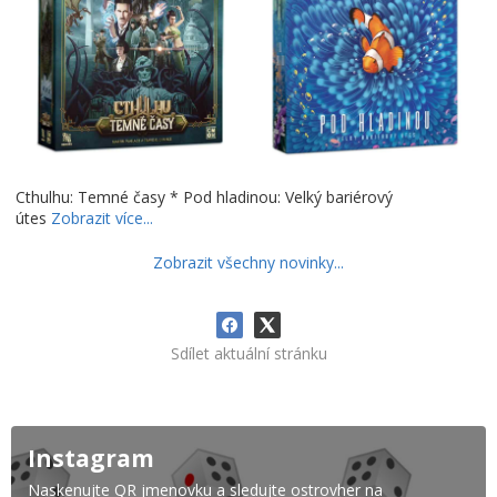
Cthulhu: Temné časy * Pod hladinou: Velký bariérový
útes
Zobrazit více...
Zobrazit všechny novinky...
Sdílet aktuální stránku
Instagram
Naskenujte QR jmenovku a sledujte ostrovher na