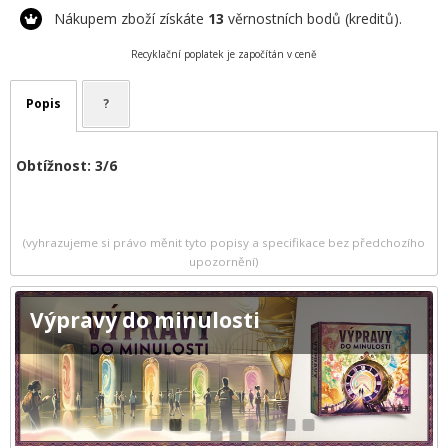
Nákupem zboží získáte
13
věrnostních bodů (kreditů).
Recyklační poplatek je započítán v ceně
Popis
?
Obtížnost: 3/6
(vyhrazujeme si právo měnit tyto popisy a specifikace bez předchozího
upozornění)
Výpravy do minulosti
1
2
3
4
5
6
7
8
9
10
11
12