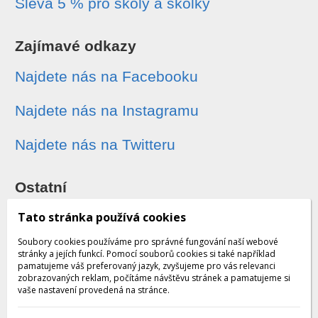
Sleva 5 % pro školy a školky
Zajímavé odkazy
Najdete nás na Facebooku
Najdete nás na Instagramu
Najdete nás na Twitteru
Ostatní
Sledování zásilek
Tato stránka používá cookies
Soubory cookies používáme pro správné fungování naší webové
Dárkové poukazy
stránky a jejích funkcí. Pomocí souborů cookies si také například
pamatujeme váš preferovaný jazyk, zvyšujeme pro vás relevanci
zobrazovaných reklam, počítáme návštěvu stránek a pamatujeme si
Obchodní podmínky - archiv
vaše nastavení provedená na stránce.