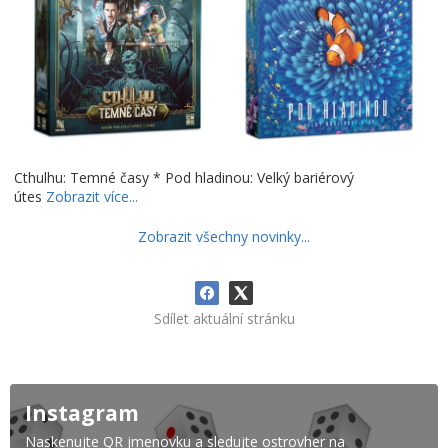
Cthulhu: Temné časy * Pod hladinou: Velký bariérový
útes
Zobrazit více...
Zobrazit všechny novinky...
Sdílet aktuální stránku
Instagram
Naskenujte QR jmenovku a sledujte ostrovher na