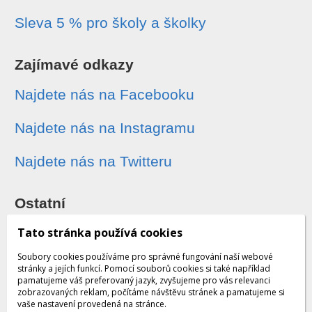
Sleva 5 % pro školy a školky
Zajímavé odkazy
Najdete nás na Facebooku
Najdete nás na Instagramu
Najdete nás na Twitteru
Ostatní
Sledování zásilek
Tato stránka používá cookies
Soubory cookies používáme pro správné fungování naší webové
Dárkové poukazy
stránky a jejích funkcí. Pomocí souborů cookies si také například
pamatujeme váš preferovaný jazyk, zvyšujeme pro vás relevanci
zobrazovaných reklam, počítáme návštěvu stránek a pamatujeme si
Obchodní podmínky - archiv
vaše nastavení provedená na stránce.