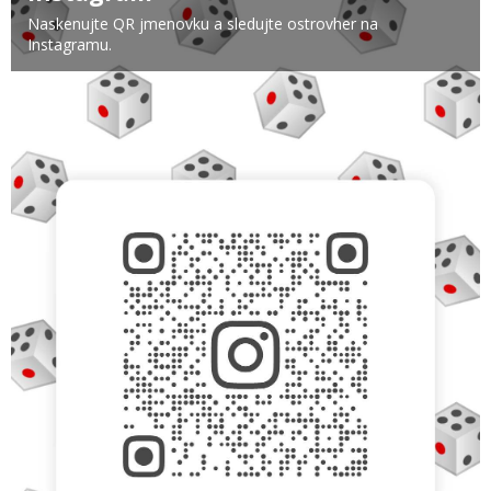
Naskenujte QR jmenovku a sledujte ostrovher na
Instagramu.