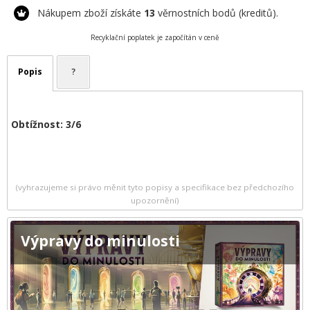
Nákupem zboží získáte
13
věrnostních bodů (kreditů).
Recyklační poplatek je započítán v ceně
Popis
?
Obtížnost: 3/6
(vyhrazujeme si právo měnit tyto popisy a specifikace bez předchozího
upozornění)
Výpravy do minulosti