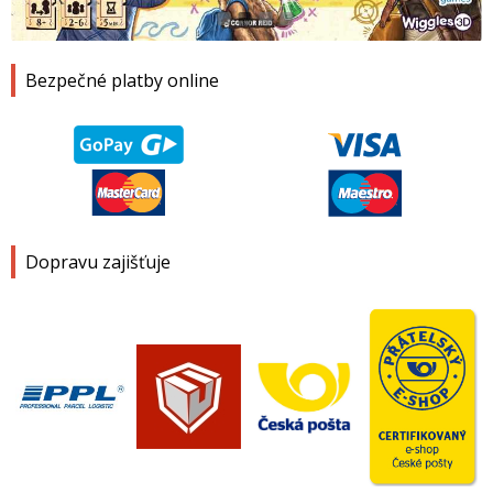
1
2
3
4
Bezpečné platby online
Dopravu zajišťuje