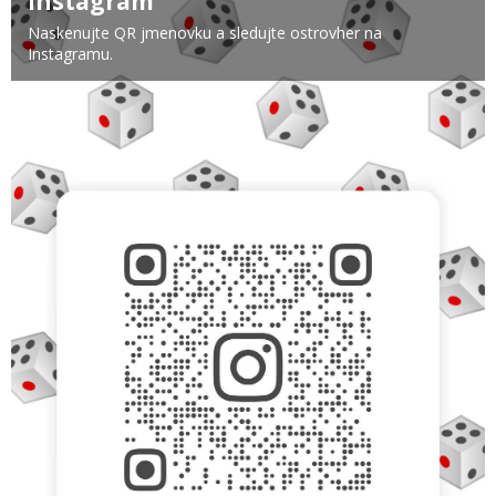
Instagram
Naskenujte QR jmenovku a sledujte ostrovher na
Instagramu.