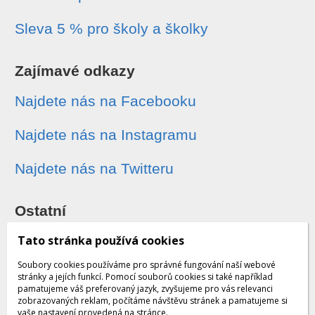
Sleva 5 % pro školy a školky
Zajímavé odkazy
Najdete nás na Facebooku
Najdete nás na Instagramu
Najdete nás na Twitteru
Ostatní
Sledování zásilek
Tato stránka používá cookies
Soubory cookies používáme pro správné fungování naší webové
Dárkové poukazy
stránky a jejích funkcí. Pomocí souborů cookies si také například
pamatujeme váš preferovaný jazyk, zvyšujeme pro vás relevanci
zobrazovaných reklam, počítáme návštěvu stránek a pamatujeme si
Obchodní podmínky - archiv
vaše nastavení provedená na stránce.