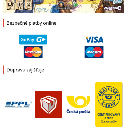
1
2
3
4
Bezpečné platby online
Dopravu zajišťuje