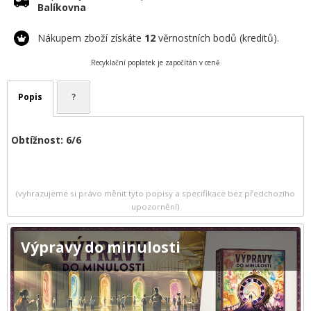
Balíkovna
Nákupem zboží získáte
12
věrnostních bodů (kreditů).
Recyklační poplatek je započítán v ceně
Popis
?
Obtížnost: 6/6
(vyhrazujeme si právo měnit tyto popisy a specifikace bez předchozího
upozornění)
Výpravy do minulosti