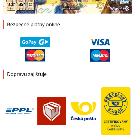
1
2
3
4
Bezpečné platby online
Dopravu zajišťuje