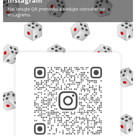
Instagram
Naskenujte QR jmenovku a sledujte ostrovher na
Instagramu.