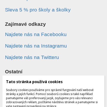
Sleva 5 % pro školy a školky
Zajímavé odkazy
Najdete nás na Facebooku
Najdete nás na Instagramu
Najdete nás na Twitteru
Ostatní
Sledování zásilek
Tato stránka používá cookies
Soubory cookies používáme pro správné fungování naší webové
Dárkové poukazy
stránky a jejích funkcí. Pomocí souborů cookies si také například
pamatujeme váš preferovaný jazyk, zvyšujeme pro vás relevanci
zobrazovaných reklam, počítáme návštěvu stránek a pamatujeme si
Obchodní podmínky - archiv
vaše nastavení provedená na stránce.