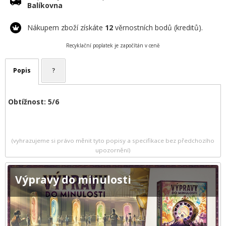
Balíkovna
Nákupem zboží získáte
12
věrnostních bodů (kreditů).
Recyklační poplatek je započítán v ceně
Popis
?
Obtížnost: 5/6
(vyhrazujeme si právo měnit tyto popisy a specifikace bez předchozího
upozornění)
Výpravy do minulosti