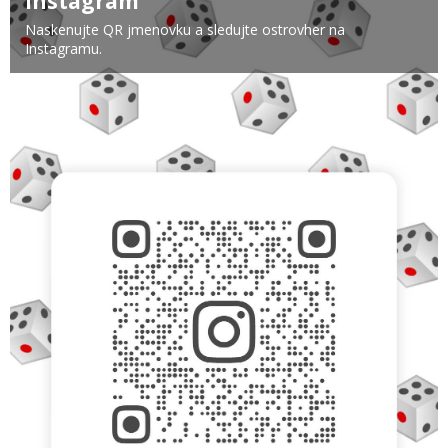
Instagram
Naskenujte QR jmenovku a sledujte ostrovher na
Instagramu.