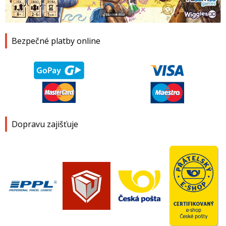
1
2
3
4
Bezpečné platby online
Dopravu zajišťuje