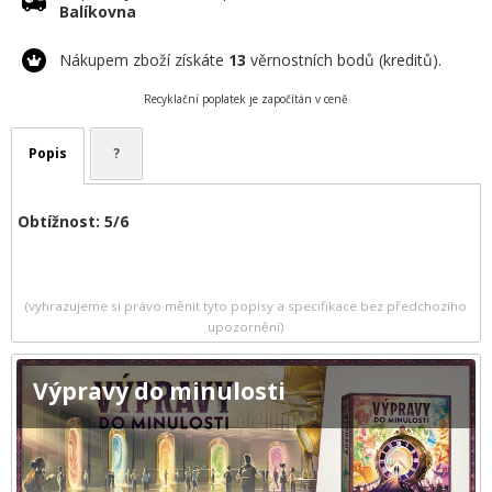
Balíkovna
Nákupem zboží získáte
13
věrnostních bodů (kreditů).
Recyklační poplatek je započítán v ceně
Popis
?
Obtížnost: 5/6
(vyhrazujeme si právo měnit tyto popisy a specifikace bez předchozího
upozornění)
Výpravy do minulosti