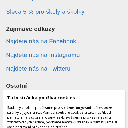
Sleva 5 % pro školy a školky
Zajímavé odkazy
Najdete nás na Facebooku
Najdete nás na Instagramu
Najdete nás na Twitteru
Ostatní
Sledování zásilek
Tato stránka používá cookies
Soubory cookies používáme pro správné fungování naší webové
Dárkové poukazy
stránky a jejích funkcí. Pomocí souborů cookies si také například
pamatujeme váš preferovaný jazyk, zvyšujeme pro vás relevanci
zobrazovaných reklam, počítáme návštěvu stránek a pamatujeme si
Obchodní podmínky - archiv
vaše nastavení provedená na stránce.