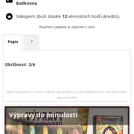
Balíkovna
Nákupem zboží získáte
12
věrnostních bodů (kreditů).
Recyklační poplatek je započítán v ceně
Popis
?
Obtížnost:
2/6
(vyhrazujeme si právo měnit tyto popisy a specifikace bez předchozího
upozornění)
Výpravy do minulosti