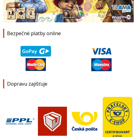
1
2
3
4
Bezpečné platby online
Dopravu zajišťuje