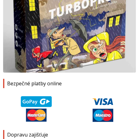
1
2
3
4
Bezpečné platby online
Dopravu zajišťuje