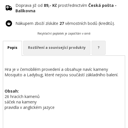
Doprava již od
89,- Kč
prostřednictvím
Česká pošta -
Balíkovna
Nákupem zboží získáte
27
věrnostních bodů (kreditů).
Recyklační poplatek je započítán v ceně
Popis
Rozšíření a související produkty
?
Hra je v černobílém provedení a obsahuje navíc kameny
Mosquito a Ladybug, které nejsou součástí základního balení.
Obsah:
26 hracích kamenů
sáček na kameny
pravidla v anglickém jazyce