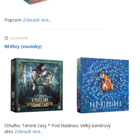
Popcorn
Zobrazit více...
02.04.2026
REXhry (novinky)
Cthulhu: Temné časy * Pod hladinou: Velký bariérový
útes
Zobrazit více...