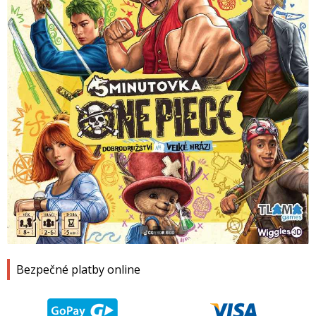
1
2
3
4
Bezpečné platby online