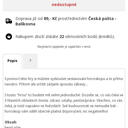
nedostupné
Doprava již od
89,- Kč
prostřednictvím
Česká pošta -
Balíkovna
Nákupem zboží získáte
22
věrnostních bodů (kreditů).
Recyklační poplatek je započítán v ceně
Popis
?
S pomocí této hry si můžete vyzkoušet sestavování horoskopu a to přímo
naostro. Přitom ale určitě zažijete spoustu zábavy...
S touto "hrou" to budete mít velmi jednoduché. Dozvíte se, co vás čeká ve
3 hlavních oblastech života: zdraví, vztahy, peníze/práce. Všechno, co vás
čeká, je totiž napsáno ve hvězdách. Své budoucnosti se nemusíte bát -
horoskop vám sdělí obecně platná doporučení, nic negativního!
Obsah:
herní plán