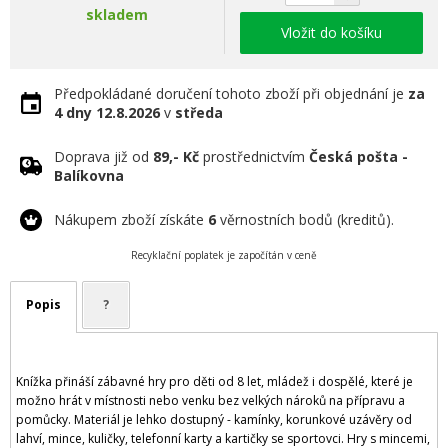
skladem
Vložit do košíku
Předpokládané doručení tohoto zboží při objednání je
za
4 dny
12.8.2026
v
středa
Doprava již od
89,- Kč
prostřednictvím
Česká pošta -
Balíkovna
Nákupem zboží získáte
6
věrnostních bodů (kreditů).
Recyklační poplatek je započítán v ceně
Popis
?
Knížka přináší zábavné hry pro děti od 8 let, mládež i dospělé, které je
možno hrát v místnosti nebo venku bez velkých nároků na přípravu a
pomůcky. Materiál je lehko dostupný - kamínky, korunkové uzávěry od
lahví, mince, kuličky, telefonní karty a kartičky se sportovci. Hry s mincemi,