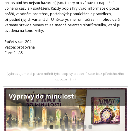
ani ostatní hry nejsou hazardní, jsou to hry pro zábavu, k naplnění
volného času a k soutěžení. Každý popis hry uvádí informace o počtu
hráčů, vhodném prostředí, potřebných pomůckách a pravidlech,
případně i jejich variantách. U některých her si hráči sami mohou další
varianty pravidel vymyslet. Ke snadné orientaci slouží tabulka, která je
uvedena na konci knihy.
Počet stran: 204
Vazba: brožovaná
Formát: A5
(vyhrazujeme si právo měnit tyto popisy a specifikace bez předchozího
upozornění)
Výpravy do minulosti
1
2
3
4
5
6
7
8
9
10
11
12