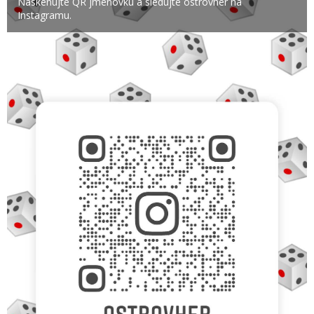
Naskenujte QR jmenovku a sledujte ostrovher na
Instagramu.