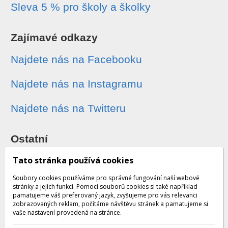
Sleva 5 % pro školy a školky
Zajímavé odkazy
Najdete nás na Facebooku
Najdete nás na Instagramu
Najdete nás na Twitteru
Ostatní
Sledování zásilek
Tato stránka používá cookies
Soubory cookies používáme pro správné fungování naší webové
Dárkové poukazy
stránky a jejích funkcí. Pomocí souborů cookies si také například
pamatujeme váš preferovaný jazyk, zvyšujeme pro vás relevanci
zobrazovaných reklam, počítáme návštěvu stránek a pamatujeme si
Obchodní podmínky - archiv
vaše nastavení provedená na stránce.